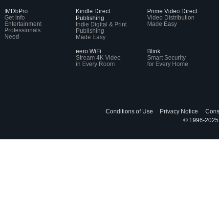
IMDbPro
Kindle Direct
Prime Video Direct
Get Info
Video Distribution
Publishing
Entertainment
Made Easy
Indie Digital & Print
Professionals
Publishing
Need
Made Easy
eero WiFi
Blink
Stream 4K Video
Smart Security
in Every Room
for Every Home
Conditions of Use
Privacy Notice
Cons
© 1996-2025, 