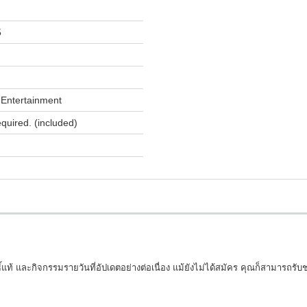
5
Entertainment
equired. (included)
ท้ และกิจกรรมรายวันที่อัปเดตอย่างต่อเนื่อง แม้ยังไม่ได้สมัคร คุณก็สามารถรับช