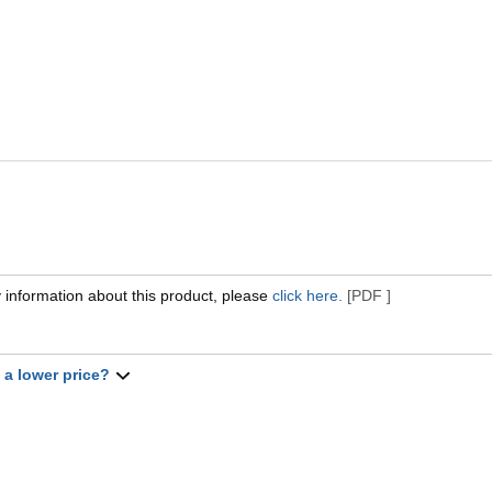
 information about this product, please
click here.
[PDF ]
t a lower price?