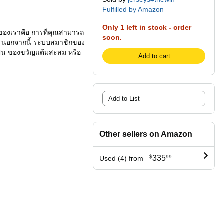
Fulfilled by Amazon
Only 1 left in stock - order
ของเราคือ การที่คุณสามารถ
soon.
กม นอกจากนี้ ระบบสมาชิกของ
ะเป็น ของขวัญแต้มสะสม หรือ
Add to cart
Add to List
Other sellers on Amazon
$
335
99
Used (4) from