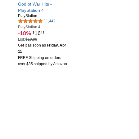
God of War Hits -
PlayStation 4
PlayStation
11,442
PlayStation 4
-18%
16
$
43
List:
$19.99
Get it as soon as
Friday, Apr
11
FREE Shipping on orders
over $35 shipped by Amazon