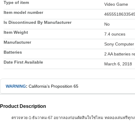
Type of item
Video Game
Item model number
465551863354
Is Discontinued By Manufacturer
No
Item Weight
7.4 ounces
Manufacturer
Sony Computer 
Batteries
2 AA batteries r
Date First Available
March 6, 2018
WARNING
:
California’s Proposition 65
Product Description
ตรวจหวย-1-ธันวาคม-67 อยากลองก่อนตัดสินใจใช่ไหม ทดลองเล่นฟรีทุกเกมไ