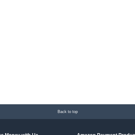
Back to top