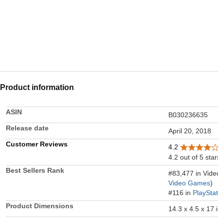
Product information
ASIN
B030236635
Release date
April 20, 2018
Customer Reviews
4.2
4.2 out of 5 star
Best Sellers Rank
#83,477 in Vid
Video Games
)
#116 in
PlaySta
Product Dimensions
14.3 x 4.5 x 17