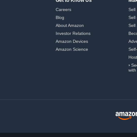
Get to Know Us
Mak
Careers
Sell
Blog
Sell
About Amazon
Sell
Investor Relations
Beco
Amazon Devices
Adve
Amazon Science
Self
Hos
›
Se
with