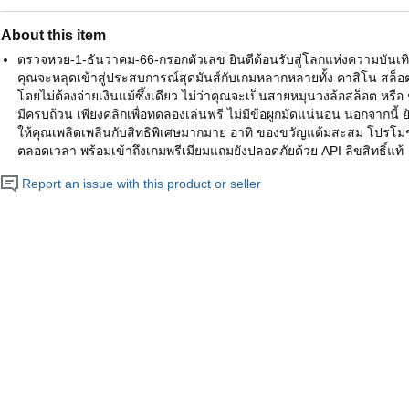
About this item
ตรวจหวย-1-ธันวาคม-66-กรอกตัวเลข ยินดีต้อนรับสู่โลกแห่งความบันเท
คุณจะหลุดเข้าสู่ประสบการณ์สุดมันส์กับเกมหลากหลายทั้ง คาสิโน สล็อต
โดยไม่ต้องจ่ายเงินแม้ซึ้งเดียว ไม่ว่าคุณจะเป็นสายหมุนวงล้อสล็อต หรือ 
มีครบถ้วน เพียงคลิกเพื่อทดลองเล่นฟรี ไม่มีข้อผูกมัดแน่นอน นอกจากนี้
ให้คุณเพลิดเพลินกับสิทธิพิเศษมากมาย อาทิ ของขวัญแต้มสะสม โปรโมชั่
ตลอดเวลา พร้อมเข้าถึงเกมพรีเมียมแถมยังปลอดภัยด้วย API ลิขสิทธิ์แท้
Report an issue with this product or seller