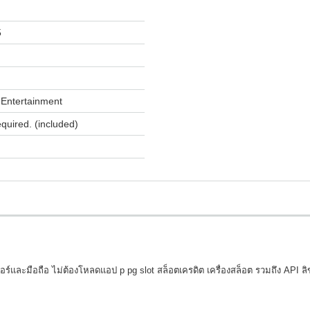
5
Entertainment
equired. (included)
ละมือถือ ไม่ต้องโหลดแอป p pg slot สล็อตเครดิต เครื่องสล็อต รวมถึง API ลิขสิ