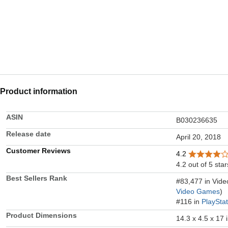
Product information
ASIN
B030236635
Release date
April 20, 2018
Customer Reviews
4.2
4.2 out of 5 star
Best Sellers Rank
#83,477 in Vid
Video Games
)
#116 in
PlaySta
Product Dimensions
14.3 x 4.5 x 17