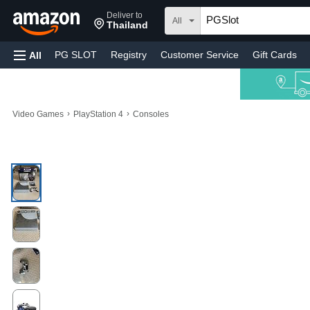
Deliver to
All
Thailand
PG SLOT
Registry
Customer Service
Gift Cards
All
›
›
Video Games
PlayStation 4
Consoles