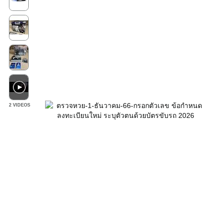
2 VIDEOS