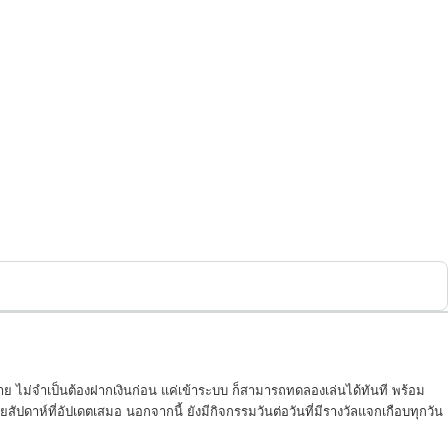
าย ไม่จำเป็นต้องฝากเงินก่อน แค่เข้าระบบ ก็สามารถทดลองเล่นได้ทันที พร้อม
ปดาห์ที่อัปเดตเสมอ นอกจากนี้ ยังมีกิจกรรมวันต่อวันที่มีรางวัลแจกเกือบทุกวัน