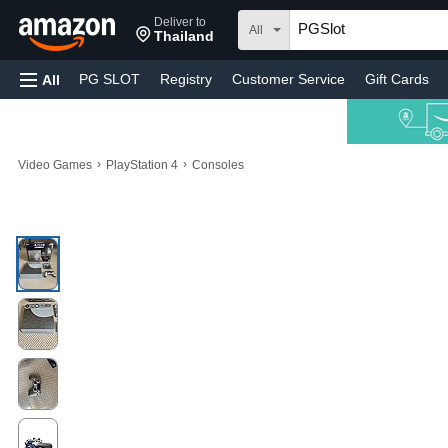
Deliver to
All
Thailand
PG SLOT
Registry
Customer Service
Gift Cards
All
›
›
Video Games
PlayStation 4
Consoles