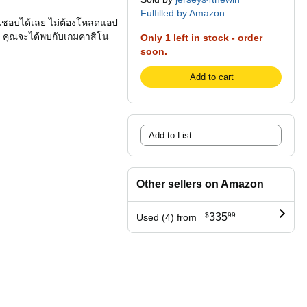
Fulfilled by Amazon
่นชอบได้เลย ไม่ต้องโหลดแอป
 คุณจะได้พบกับเกมคาสิโน
Only 1 left in stock - order
soon.
Add to cart
Add to List
Other sellers on Amazon
$
335
99
Used (4) from