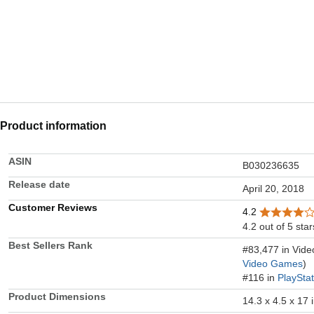
Product information
ASIN
B030236635
Release date
April 20, 2018
Customer Reviews
4.2
4.2 out of 5 star
Best Sellers Rank
#83,477 in Vid
Video Games
)
#116 in
PlaySta
Product Dimensions
14.3 x 4.5 x 17