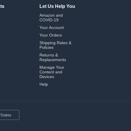
ts
Let Us Help You
Amazon and
COVID-19
Your Account
Your Orders
Shipping Rates &
Policies
Returns &
Replacements
Manage Your
Content and
Devices
Help
 States