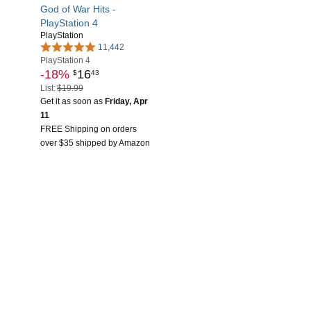
God of War Hits -
PlayStation 4
PlayStation
11,442
PlayStation 4
-18%
16
$
43
List:
$19.99
Get it as soon as
Friday, Apr
11
FREE Shipping on orders
over $35 shipped by Amazon