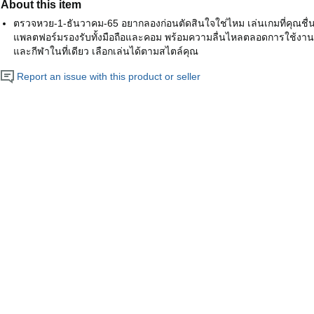
About this item
ตรวจหวย-1-ธันวาคม-65 อยากลองก่อนตัดสินใจใช่ไหม เล่นเกมที่คุณชื
แพลตฟอร์มรองรับทั้งมือถือและคอม พร้อมความลื่นไหลตลอดการใช้งาน
และกีฬาในที่เดียว เลือกเล่นได้ตามสไตล์คุณ
Report an issue with this product or seller