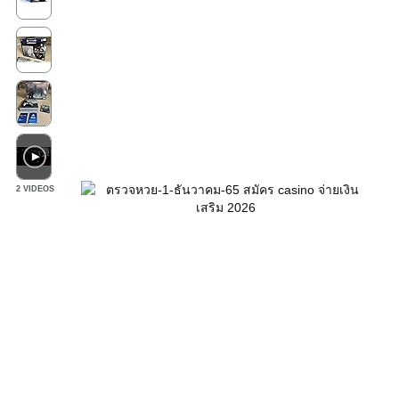
2 VIDEOS