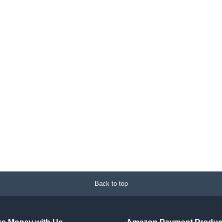
Back to top