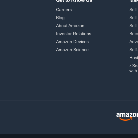
Get to Know Us
Mak
Careers
Sell
Blog
Sell
About Amazon
Sell
Investor Relations
Beco
Amazon Devices
Adve
Amazon Science
Self
Hos
›
Se
with