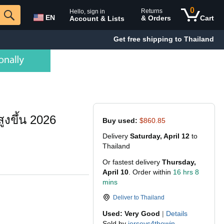
0
Returns
Hello, sign in
EN
& Orders
Cart
Account & Lists
Get free shipping to Thailand
ูงขึ้น 2026
Buy used:
$860.85
Delivery
Saturday, April 12
to
Thailand
Or fastest delivery
Thursday,
April 10
. Order within
16 hrs 8
mins
Deliver to
Thailand
Used: Very Good
|
Details
Sold by
jerseys4thewin