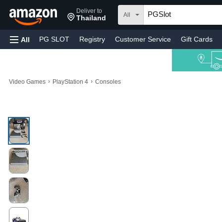
Deliver to
All
Thailand
PG SLOT
Registry
Customer Service
Gift Cards
All
›
›
Video Games
PlayStation 4
Consoles