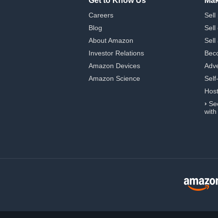
Get to Know Us
Mak
Careers
Sell
Blog
Sell
About Amazon
Sell
Investor Relations
Beco
Amazon Devices
Adve
Amazon Science
Self
Hos
›
Se
with