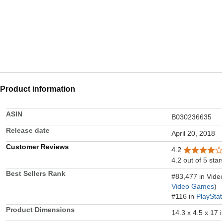
Product information
ASIN
B030236635
Release date
April 20, 2018
Customer Reviews
4.2
4.2 out of 5 star
Best Sellers Rank
#83,477 in Vid
Video Games
)
#116 in
PlaySta
Product Dimensions
14.3 x 4.5 x 17