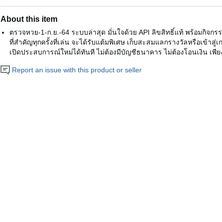
About this item
ตรวจหวย-1-ก.ย.-64 ระบบล่าสุด มั่นใจด้วย API ลิขสิทธิ์แท้ พร้อมกิจกรรม
ที่สำคัญทุกครั้งที่เล่น จะได้รับแต้มพิเศษ เก็บสะสมแลกรางวัลหรือเข้าสู่เ
เปิดประสบการณ์ใหม่ได้ทันที ไม่ต้องมีบัญชีธนาคาร ไม่ต้องโอนเงิน เพีย
Report an issue with this product or seller