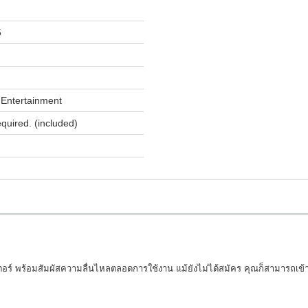
5
Entertainment
equired. (included)
ตอร์ พร้อมสัมผัสความลื่นไหลตลอดการใช้งาน แม้ยังไม่ได้สมัคร คุณก็สามารถเ