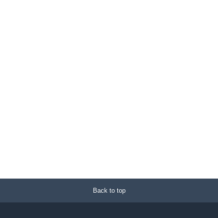
Back to top