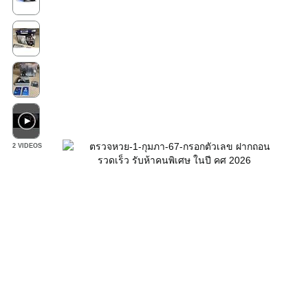
2 VIDEOS