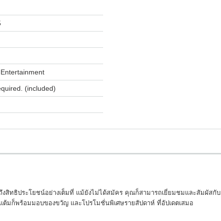
5
Entertainment
equired. (included)
ิทธิประโยชน์อย่างเต็มที่ แม้ยังไม่ได้สมัคร คุณก็สามารถเยี่ยมชมและสัมผัสกั
ะสมแต้มก็พร้อมมอบของขวัญ และโปรโมชั่นพิเศษรายสัปดาห์ ที่อัปเดตเสมอ