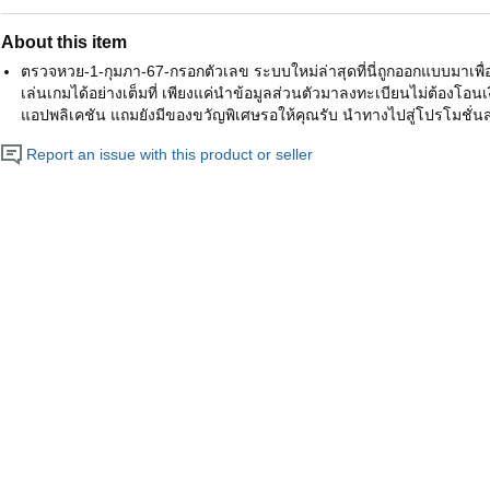
About this item
ตรวจหวย-1-กุมภา-67-กรอกตัวเลข ระบบใหม่ล่าสุดที่นี่ถูกออกแบบมาเพื่
เล่นเกมได้อย่างเต็มที่ เพียงแค่นำข้อมูลส่วนตัวมาลงทะเบียนไม่ต้องโอน
แอปพลิเคชัน แถมยังมีของขวัญพิเศษรอให้คุณรับ นำทางไปสู่โปรโมชั่นส
Report an issue with this product or seller