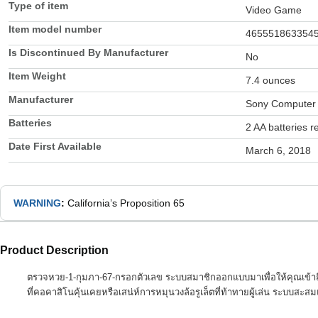
Type of item
Video Game
Item model number
465551863354
Is Discontinued By Manufacturer
No
Item Weight
7.4 ounces
Manufacturer
Sony Computer 
Batteries
2 AA batteries r
Date First Available
March 6, 2018
WARNING
:
California’s Proposition 65
Product Description
ตรวจหวย-1-กุมภา-67-กรอกตัวเลข ระบบสมาชิกออกแบบมาเพื่อให้คุณเข้าถึงส
ที่คอคาสิโนคุ้นเคยหรือเสน่ห์การหมุนวงล้อรูเล็ตที่ท้าทายผู้เล่น ระบบส