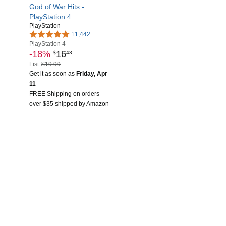
God of War Hits -
PlayStation 4
PlayStation
11,442
PlayStation 4
-18%
16
$
43
List:
$19.99
Get it as soon as
Friday, Apr
11
FREE Shipping on orders
over $35 shipped by Amazon