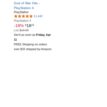
God of War Hits -
PlayStation 4
PlayStation
11,442
PlayStation 4
-18%
16
$
43
List:
$19.99
Get it as soon as
Friday, Apr
11
FREE Shipping on orders
over $35 shipped by Amazon