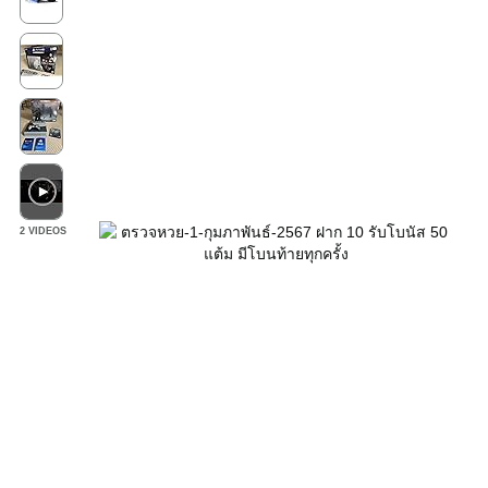
2 VIDEOS