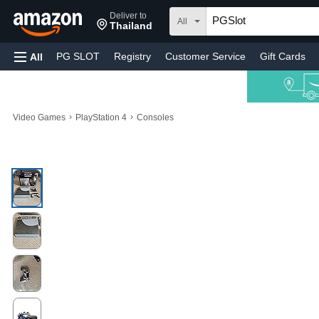
Deliver to
All
Thailand
PG SLOT
Registry
Customer Service
Gift Cards
All
›
›
Video Games
PlayStation 4
Consoles