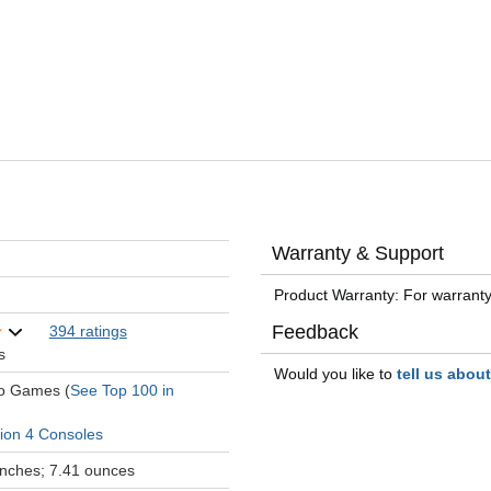
Warranty & Support
Product Warranty: For warranty
Feedback
394 ratings
s
Would you like to
tell us abou
eo Games (
See Top 100 in
tion 4 Consoles
 inches; 7.41 ounces