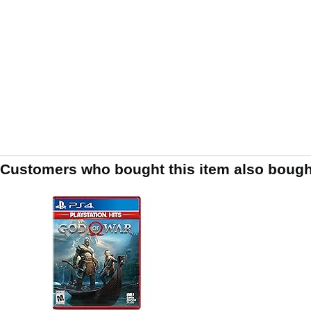
Customers who bought this item also bough