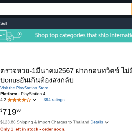
Sell
ตรวจหวย-1มีนาคม2567 ฝากถอนทวิตช์ ไม่มี
บonusอันเกินต้องส่งกลับ
Visit the PlayStation Store
Platform :
PlayStation 4
4.2
394 ratings
719
$
98
$123.86 Shipping & Import Charges to Thailand
Details
Only 1 left in stock - order soon.