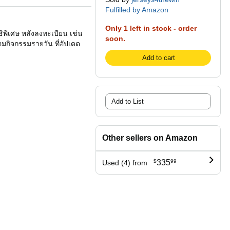
Fulfilled by Amazon
Only 1 left in stock - order
พิเศษ หลังลงทะเบียน เช่น
soon.
้อมกิจกรรมรายวัน ที่อัปเดต
Add to cart
Add to List
Other sellers on Amazon
$
335
99
Used (4) from