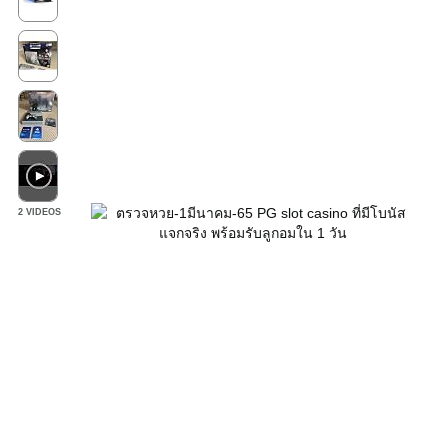
2 VIDEOS