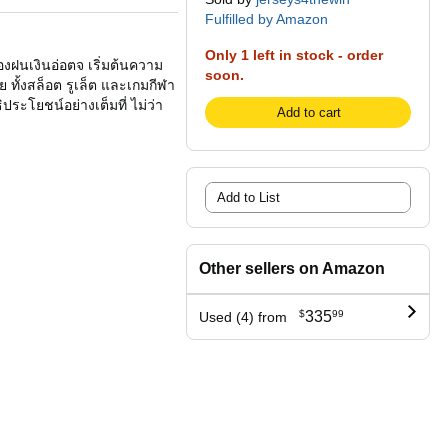
Fulfilled by Amazon
Only 1 left in stock - order
งฝนเงินอ่อตจ เริ่มต้นความ
soon.
ทั้งสล็อต รูเล็ต และเกมกีฬา
ประโยชน์อย่างเต็มที่ ไม่ว่า
Add to cart
Add to List
Other sellers on Amazon
$
335
99
Used (4) from