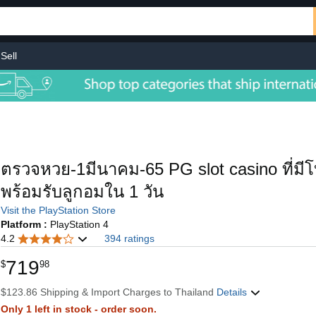
Sell
ตรวจหวย-1มีนาคม-65 PG slot casino ที่มี
พร้อมรับลูกอมใน 1 วัน
Visit the PlayStation Store
Platform :
PlayStation 4
4.2
394 ratings
719
$
98
$123.86 Shipping & Import Charges to Thailand
Details
Only 1 left in stock - order soon.