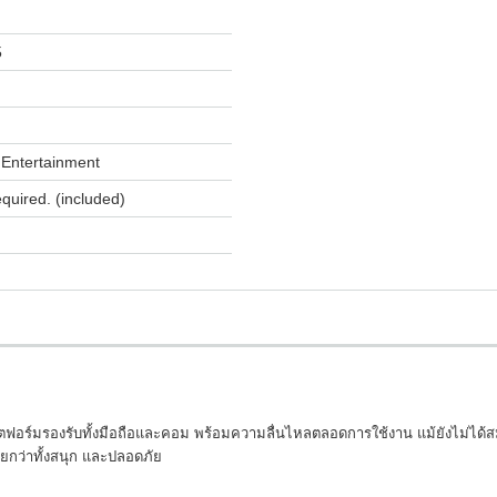
5
Entertainment
equired. (included)
ฟอร์มรองรับทั้งมือถือและคอม พร้อมความลื่นไหลตลอดการใช้งาน แม้ยังไม่ได้ส
เรียกว่าทั้งสนุก และปลอดภัย