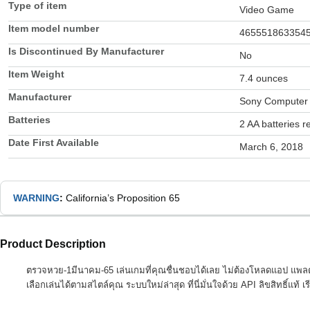
Type of item
Video Game
Item model number
465551863354
Is Discontinued By Manufacturer
No
Item Weight
7.4 ounces
Manufacturer
Sony Computer 
Batteries
2 AA batteries r
Date First Available
March 6, 2018
WARNING
:
California’s Proposition 65
Product Description
ตรวจหวย-1มีนาคม-65 เล่นเกมที่คุณชื่นชอบได้เลย ไม่ต้องโหลดแอป แพลต
เลือกเล่นได้ตามสไตล์คุณ ระบบใหม่ล่าสุด ที่นี่มั่นใจด้วย API ลิขสิทธิ์แท้ 