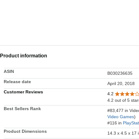
Product information
ASIN
B030236635
Release date
April 20, 2018
Customer Reviews
4.2
4.2 out of 5 star
Best Sellers Rank
#83,477 in Vid
Video Games
)
#116 in
PlaySta
Product Dimensions
14.3 x 4.5 x 17