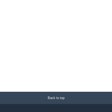
Back to top