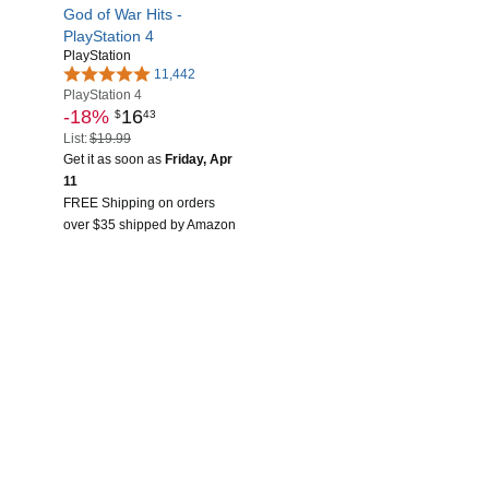
God of War Hits -
PlayStation 4
PlayStation
11,442
PlayStation 4
-18%
16
$
43
List:
$19.99
Get it as soon as
Friday, Apr
11
FREE Shipping on orders
over $35 shipped by Amazon