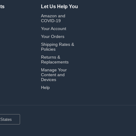
ts
Let Us Help You
Amazon and
COVID-19
Your Account
Your Orders
Shipping Rates &
Policies
Returns &
Replacements
Manage Your
Content and
Devices
Help
 States