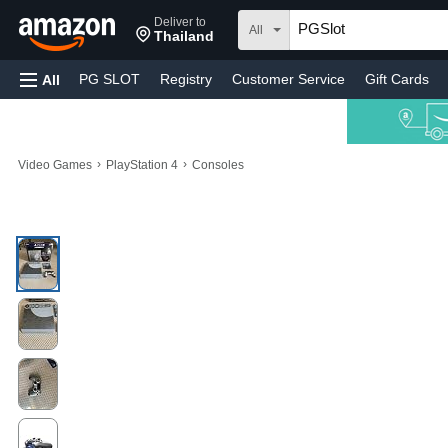
Deliver to
All
Thailand
PG SLOT
Registry
Customer Service
Gift Cards
All
›
›
Video Games
PlayStation 4
Consoles