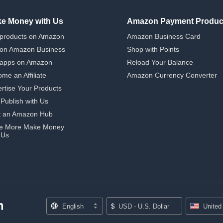
e Money with Us
Amazon Payment Produc
 products on Amazon
Amazon Business Card
 on Amazon Business
Shop with Points
 apps on Amazon
Reload Your Balance
me an Affiliate
Amazon Currency Converter
rtise Your Products
-Publish with Us
t an Amazon Hub
e More Make Money
 Us
English
$
USD - U.S. Dollar
United