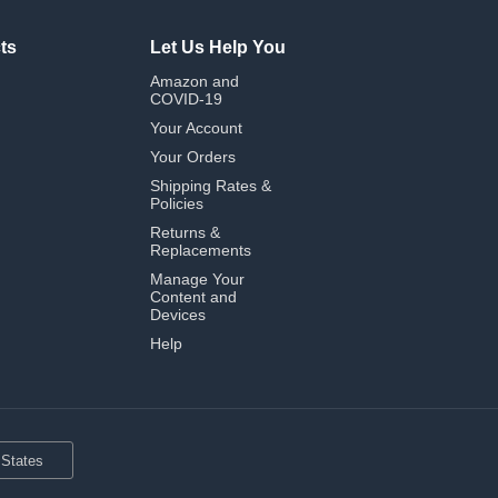
ts
Let Us Help You
Amazon and
COVID-19
Your Account
Your Orders
Shipping Rates &
Policies
Returns &
Replacements
Manage Your
Content and
Devices
Help
 States