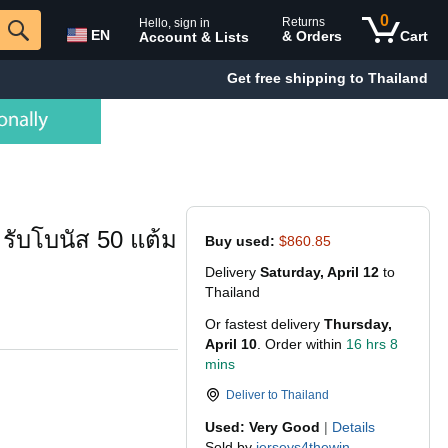
0
Returns
Hello, sign in
EN
& Orders
Cart
Account & Lists
Get free shipping to Thailand
รับโบนัส 50 แต้ม
Buy used:
$860.85
Delivery
Saturday, April 12
to
Thailand
Or fastest delivery
Thursday,
April 10
. Order within
16 hrs 8
mins
Deliver to
Thailand
Used: Very Good
|
Details
Sold by
jerseys4thewin