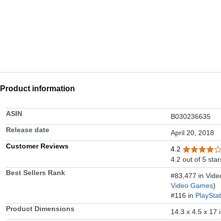
Product information
ASIN
B030236635
Release date
April 20, 2018
Customer Reviews
4.2
4.2 out of 5 star
Best Sellers Rank
#83,477 in Vid
Video Games
)
#116 in
PlaySta
Product Dimensions
14.3 x 4.5 x 17