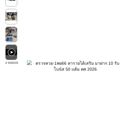
2 VIDEOS