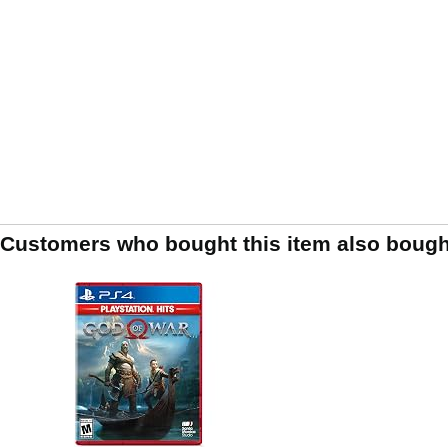
Customers who bought this item also bough