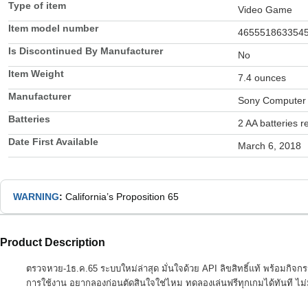
Type of item
Video Game
Item model number
465551863354
Is Discontinued By Manufacturer
No
Item Weight
7.4 ounces
Manufacturer
Sony Computer 
Batteries
2 AA batteries r
Date First Available
March 6, 2018
WARNING
:
California’s Proposition 65
Product Description
ตรวจหวย-1ธ.ค.65 ระบบใหม่ล่าสุด มั่นใจด้วย API ลิขสิทธิ์แท้ พร้อมกิจก
การใช้งาน อยากลองก่อนตัดสินใจใช่ไหม ทดลองเล่นฟรีทุกเกมได้ทันที ไม่ม