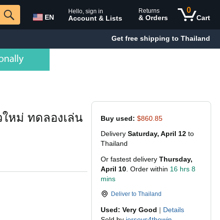
0
Returns
Hello, sign in
EN
& Orders
Cart
Account & Lists
Get free shipping to Thailand
วใหม่ ทดลองเล่น
Buy used:
$860.85
Delivery
Saturday, April 12
to
Thailand
Or fastest delivery
Thursday,
April 10
. Order within
16 hrs 8
mins
Deliver to
Thailand
Used: Very Good
|
Details
Sold by
jerseys4thewin