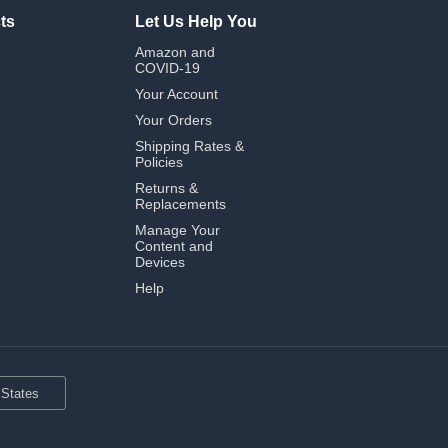
ts
Let Us Help You
Amazon and
COVID-19
Your Account
Your Orders
Shipping Rates &
Policies
Returns &
Replacements
Manage Your
Content and
Devices
Help
 States