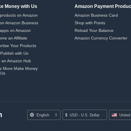
e Money with Us
Amazon Payment Produc
 products on Amazon
Amazon Business Card
 on Amazon Business
Shop with Points
 apps on Amazon
Reload Your Balance
me an Affiliate
Amazon Currency Converter
rtise Your Products
-Publish with Us
t an Amazon Hub
e More Make Money
 Us
English
$
USD - U.S. Dollar
United