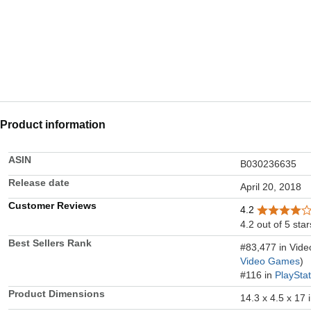
Product information
ASIN
B030236635
Release date
April 20, 2018
Customer Reviews
4.2
4.2 out of 5 star
Best Sellers Rank
#83,477 in Vid
Video Games
)
#116 in
PlaySta
Product Dimensions
14.3 x 4.5 x 17