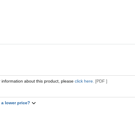
 information about this product, please
click here.
[PDF ]
t a lower price?