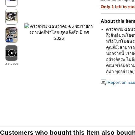
Only 1 left in st
About this ite
ตรวจหวย-1ธันว
ถึงสิทธิประโยช
หรือโปรโมชั่นราย
คุณก็ยังสามารถ
นอกจากนี้ เรายั
อย่างอิสระ ไม่
2 VIDEOS
คอม พร้อมความ
กีฬา ทุกอย่างอยู
Report an issue
Customers who bought this item also bough