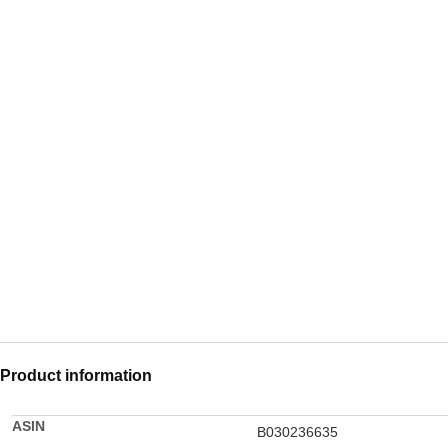
Product information
ASIN
B030236635