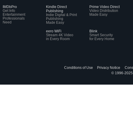
IMDbPro
Kindle Direct
Prime Video Direct
Get Info
Video Distribution
Publishing
Entertainment
Made Easy
Indie Digital & Print
Professionals
Publishing
Need
Made Easy
eero WiFi
Blink
Stream 4K Video
Smart Security
in Every Room
for Every Home
Conditions of Use
Privacy Notice
Cons
© 1996-2025, 