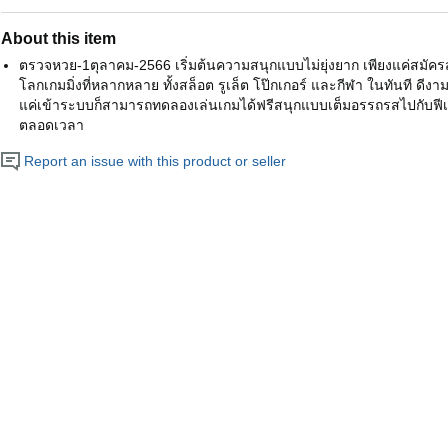
About this item
ตรวจหวย-1ตุลาคม-2566 เริ่มต้นความสนุกแบบไม่ยุ่งยาก เพียงแค่สมัครสม
โลกเกมมิ่งที่หลากหลาย ทั้งสล็อต รูเล็ต โป๊กเกอร์ และกีฬา ในทันที ดีงาม
แค่เข้าระบบก็สามารถทดลองเล่นเกมได้ฟรีสนุกแบบเต็มอรรถรสไปกับฟีเจอ
ตลอดเวลา
Report an issue with this product or seller