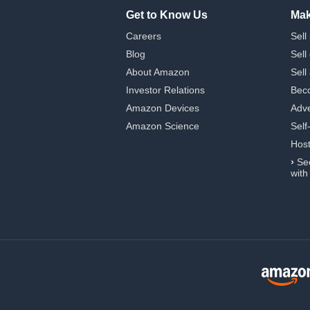
Get to Know Us
Mak
Careers
Sell
Blog
Sell
About Amazon
Sell
Investor Relations
Beco
Amazon Devices
Adve
Amazon Science
Self
Hos
›
Se
with