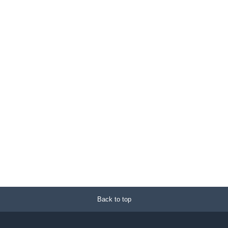
Back to top