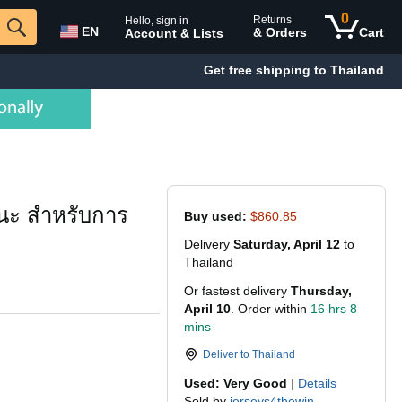
0
Returns
Hello, sign in
EN
& Orders
Cart
Account & Lists
Get free shipping to Thailand
ชนะ สำหรับการ
Buy used:
$860.85
Delivery
Saturday, April 12
to
Thailand
Or fastest delivery
Thursday,
April 10
. Order within
16 hrs 8
mins
Deliver to
Thailand
Used: Very Good
|
Details
Sold by
jerseys4thewin