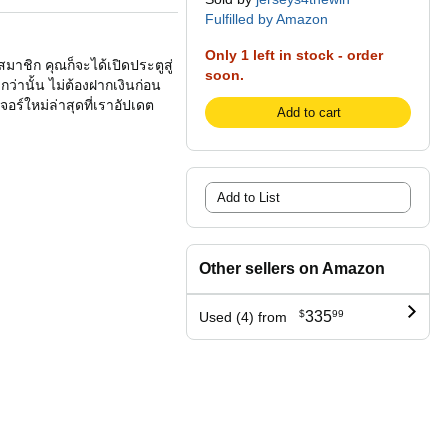
Fulfilled by Amazon
Only 1 left in stock - order
าชิก คุณก็จะได้เปิดประตูสู่
soon.
กว่านั้น ไม่ต้องฝากเงินก่อน
ร์ใหม่ล่าสุดที่เราอัปเดต
Add to cart
Add to List
Other sellers on Amazon
$
335
99
Used (4) from