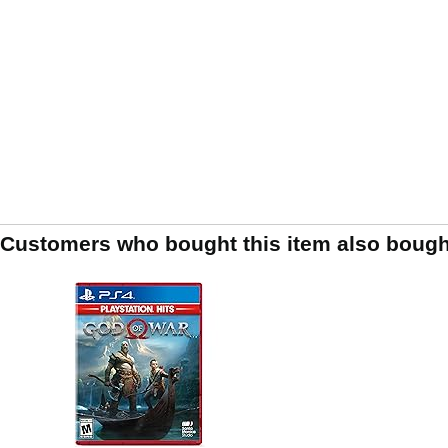
Customers who bought this item also bough