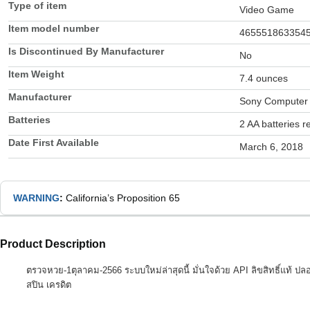
Type of item
Video Game
Item model number
465551863354
Is Discontinued By Manufacturer
No
Item Weight
7.4 ounces
Manufacturer
Sony Computer 
Batteries
2 AA batteries r
Date First Available
March 6, 2018
WARNING
:
California’s Proposition 65
Product Description
ตรวจหวย-1ตุลาคม-2566 ระบบใหม่ล่าสุดนี้ มั่นใจด้วย API ลิขสิทธิ์แท้ ป
สปิน เครดิต