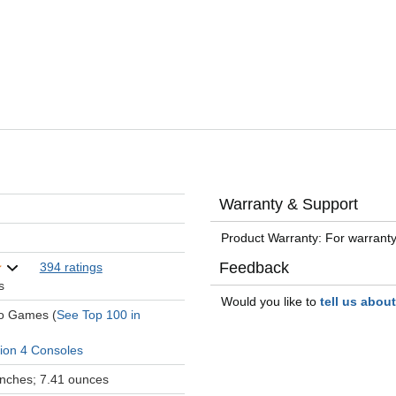
Warranty & Support
Product Warranty: For warranty
Feedback
394 ratings
s
Would you like to
tell us abou
eo Games (
See Top 100 in
tion 4 Consoles
 inches; 7.41 ounces