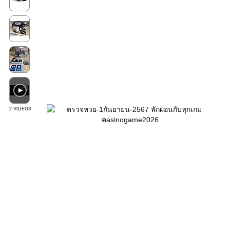
2 VIDEOS