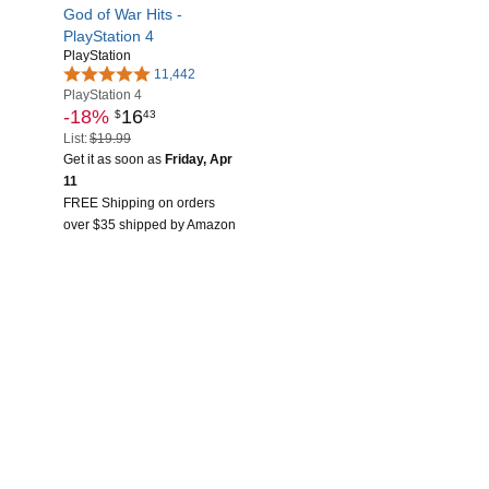
God of War Hits -
PlayStation 4
PlayStation
11,442
PlayStation 4
-18%
16
$
43
List:
$19.99
Get it as soon as
Friday, Apr
11
FREE Shipping on orders
over $35 shipped by Amazon