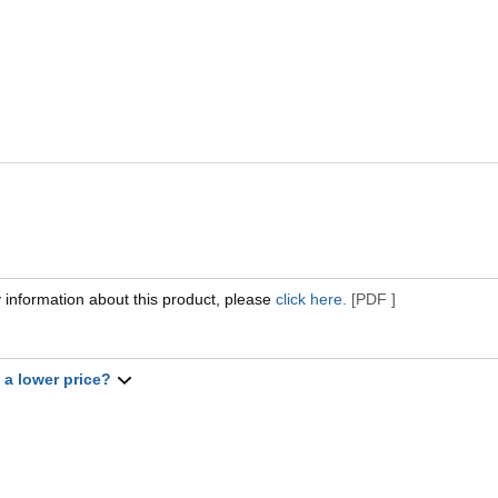
 information about this product, please
click here.
[PDF ]
t a lower price?