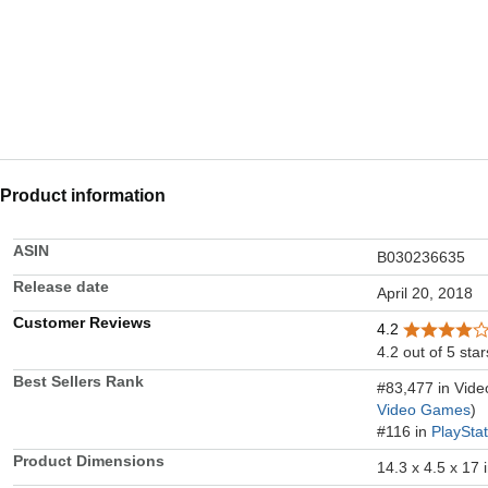
Product information
ASIN
B030236635
Release date
April 20, 2018
Customer Reviews
4.2
4.2 out of 5 star
Best Sellers Rank
#83,477 in Vid
Video Games
)
#116 in
PlaySta
Product Dimensions
14.3 x 4.5 x 17