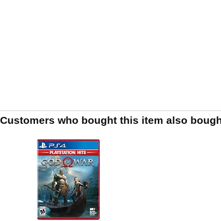
Customers who bought this item also bough