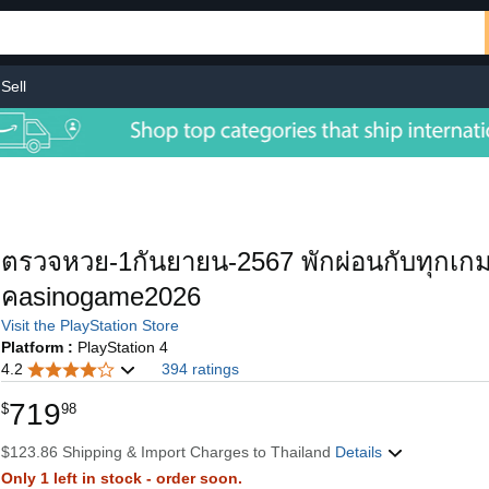
Sell
ตรวจหวย-1กันยายน-2567 พักผ่อนกับทุกเก
คasinogame2026
Visit the PlayStation Store
Platform :
PlayStation 4
4.2
394 ratings
719
$
98
$123.86 Shipping & Import Charges to Thailand
Details
Only 1 left in stock - order soon.