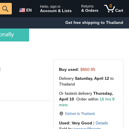
0
Returns
Hello, sign in
EN
& Orders
Cart
Account & Lists
Get free shipping to Thailand
ม
Buy used:
$860.85
Delivery
Saturday, April 12
to
Thailand
Or fastest delivery
Thursday,
April 10
. Order within
16 hrs 8
mins
Deliver to
Thailand
Used: Very Good
|
Details
Sold by
jerseys4thewin