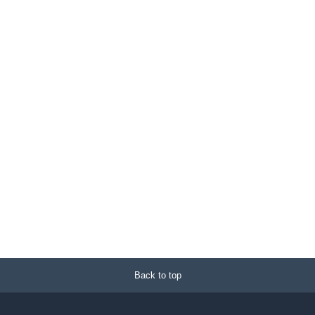
Back to top