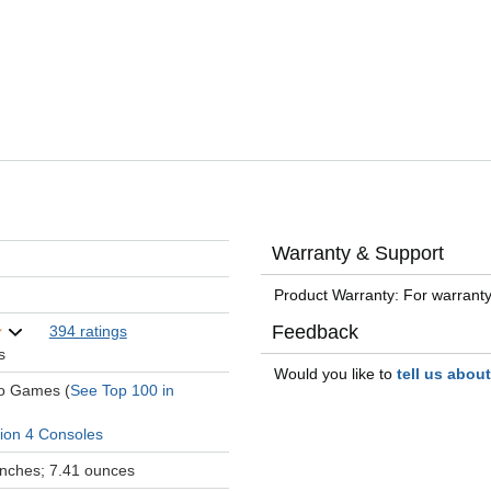
Warranty & Support
Product Warranty: For warranty
Feedback
394 ratings
s
Would you like to
tell us abou
eo Games (
See Top 100 in
tion 4 Consoles
 inches; 7.41 ounces