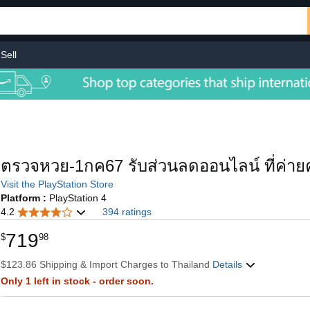
Sell
ตรวจหวย-1กค67 รับส่วนลดออนไลน์ ที่ค่าย
Visit the PlayStation Store
Platform :
PlayStation 4
4.2
394 ratings
719
$
98
$123.86 Shipping & Import Charges to Thailand
Details
Only 1 left in stock - order soon.