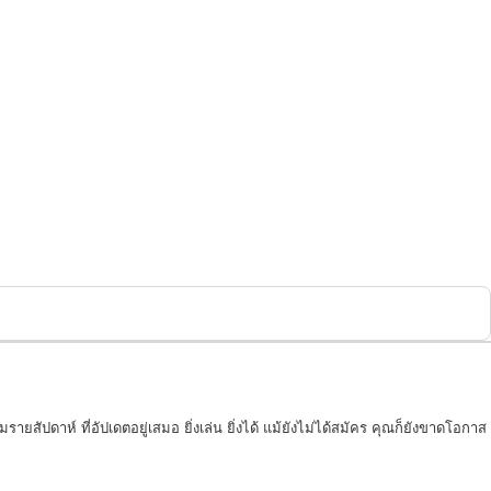
ัปดาห์ ที่อัปเดตอยู่เสมอ ยิ่งเล่น ยิ่งได้ แม้ยังไม่ได้สมัคร คุณก็ยังขาดโอกาส