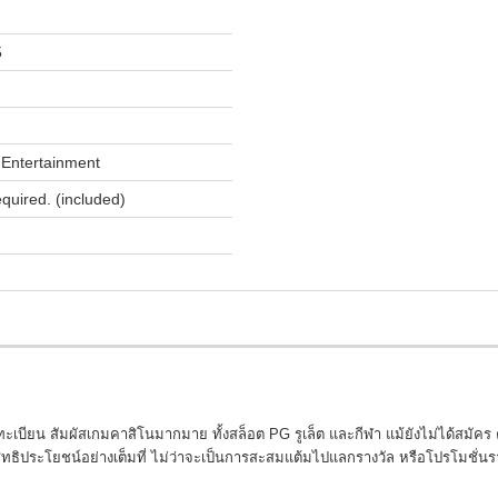
5
Entertainment
equired. (included)
ะเบียน สัมผัสเกมคาสิโนมากมาย ทั้งสล็อต PG รูเล็ต และกีฬา แม้ยังไม่ได้สมัคร 
ิทธิประโยชน์อย่างเต็มที่ ไม่ว่าจะเป็นการสะสมแต้มไปแลกรางวัล หรือโปรโมชั่นร