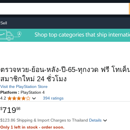
Sell
ตรวจหวย-ย้อน-หลัง-ปี-65-ทุกงวด ฟรี โทเค็
สมาชิกใหม่ 24 ชั่วโมง
Visit the PlayStation Store
Platform :
PlayStation 4
4.2
394 ratings
719
$
98
$123.86 Shipping & Import Charges to Thailand
Details
Only 1 left in stock - order soon.