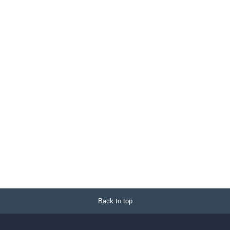
Back to top