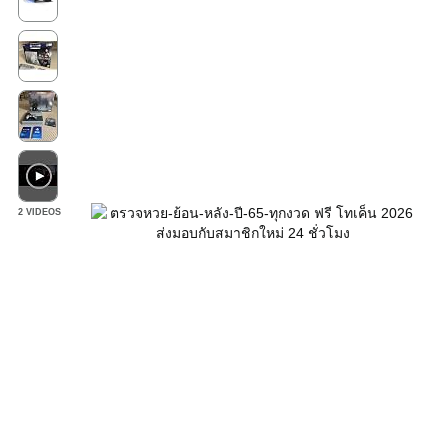
2 VIDEOS