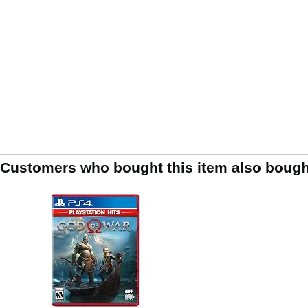
Customers who bought this item also bough