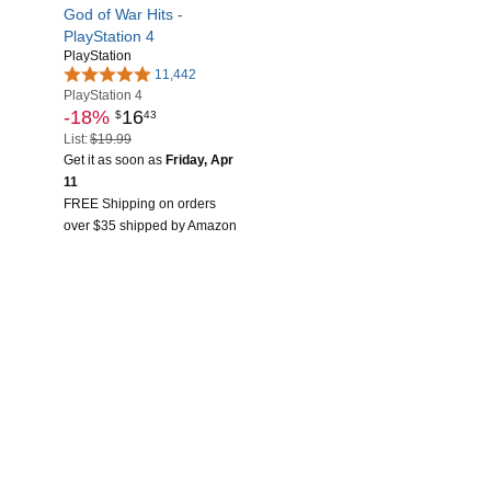
God of War Hits -
PlayStation 4
PlayStation
11,442
PlayStation 4
-18%
16
$
43
List:
$19.99
Get it as soon as
Friday, Apr
11
FREE Shipping on orders
over $35 shipped by Amazon