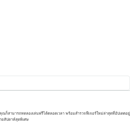
คุณก็สามารถทดลองเล่นฟรีได้ตลอดเวลา พร้อมสำรวจฟีเจอร์ใหม่ล่าสุดที่อัปเดตอยู่
ายสัปดาห์สุดพิเศษ