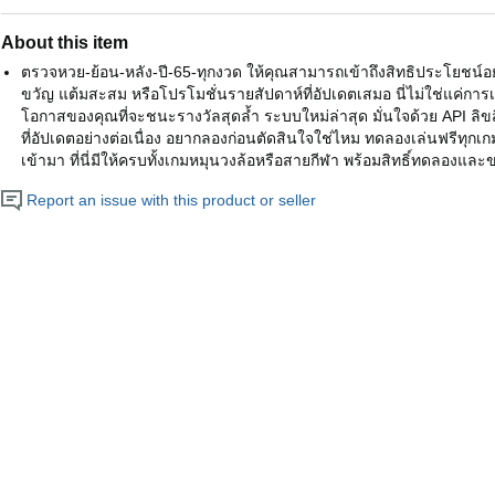
About this item
ตรวจหวย-ย้อน-หลัง-ปี-65-ทุกงวด ให้คุณสามารถเข้าถึงสิทธิประโยชน์อย่า
ขวัญ แต้มสะสม หรือโปรโมชั่นรายสัปดาห์ที่อัปเดตเสมอ นี่ไม่ใช่แค่การเ
โอกาสของคุณที่จะชนะรางวัลสุดล้ำ ระบบใหม่ล่าสุด มั่นใจด้วย API ลิขส
ที่อัปเดตอย่างต่อเนื่อง อยากลองก่อนตัดสินใจใช่ไหม ทดลองเล่นฟรีทุกเกมไ
เข้ามา ที่นี่มีให้ครบทั้งเกมหมุนวงล้อหรือสายกีฬา พร้อมสิทธิ์ทดลองแ
Report an issue with this product or seller