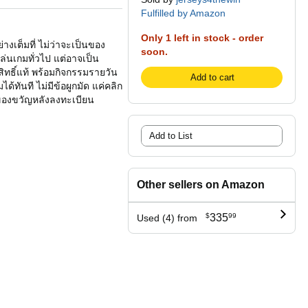
Fulfilled by Amazon
Only 1 left in stock - order
งเต็มที่ ไม่ว่าจะเป็นของ
soon.
ล่นเกมทั่วไป แต่อาจเป็น
ิทธิ์แท้ พร้อมกิจกรรมรายวัน
Add to cart
ด้ทันที ไม่มีข้อผูกมัด แค่คลิก
ละของขวัญหลังลงทะเบียน
Add to List
Other sellers on Amazon
$
335
99
Used (4) from