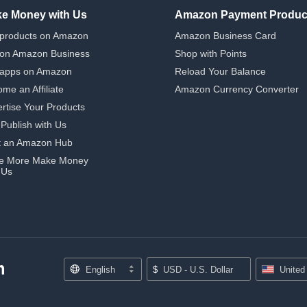
e Money with Us
Amazon Payment Produc
 products on Amazon
Amazon Business Card
 on Amazon Business
Shop with Points
 apps on Amazon
Reload Your Balance
me an Affiliate
Amazon Currency Converter
rtise Your Products
-Publish with Us
t an Amazon Hub
e More Make Money
 Us
English
$
USD - U.S. Dollar
United