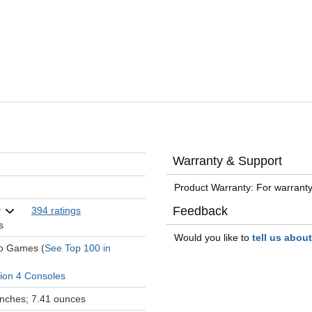
Warranty & Support
Product Warranty: For warranty
Feedback
394 ratings
s
Would you like to
tell us abou
eo Games (
See Top 100 in
tion 4 Consoles
 inches; 7.41 ounces