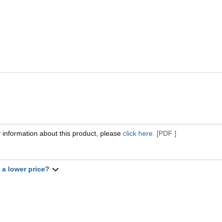
 information about this product, please
click here.
[PDF ]
t a lower price?