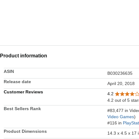
Product information
ASIN
B030236635
Release date
April 20, 2018
Customer Reviews
4.2
4.2 out of 5 star
Best Sellers Rank
#83,477 in Vid
Video Games
)
#116 in
PlaySta
Product Dimensions
14.3 x 4.5 x 17