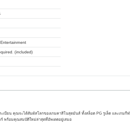
5
Entertainment
equired. (included)
เบียน คุณจะได้สัมผัสโลกของเกมคาสิโนสุดมันส์ ทั้งสล็อต PG รูเล็ต และเกมกีฬา 
 พร้อมคุณสมบัติใหม่ล่าสุดที่อัพเดตอยู่เสมอ