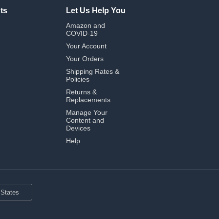
ts
Let Us Help You
Amazon and
COVID-19
Your Account
Your Orders
Shipping Rates &
Policies
Returns &
Replacements
Manage Your
Content and
Devices
Help
 States