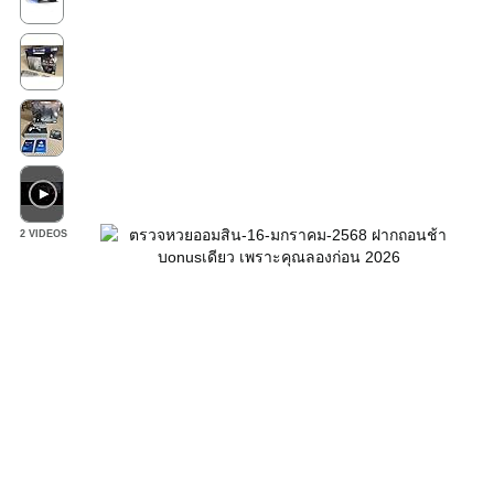
2 VIDEOS