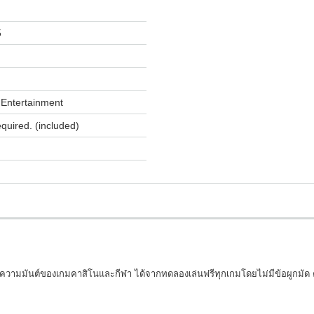
5
Entertainment
equired. (included)
ามมันต์ของเกมคาสิโนและกีฬา ได้จากทดลองเล่นฟรีทุกเกมโดยไม่มีข้อผูกมัด คลิก