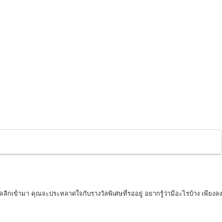
เข้ามา คุณจะประหลาดใจกับรางวัลพิเศษที่รออยู่ อยากรู้ว่ามีอะไรบ้าง เพียงลง