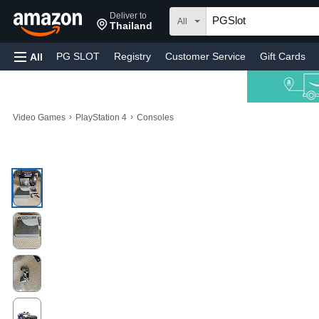
Deliver to
All
Thailand
PG SLOT
Registry
Customer Service
Gift Cards
All
›
›
Video Games
PlayStation 4
Consoles