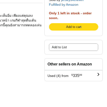
Fulfilled by Amazon
Only 1 left in stock - order
ต็มอิ่ม เพียงแค่คุณลง
soon.
นวหน้า เกมกีฬาสุดตื่นเต้น
ากนี้คุณยังสามารถทดลองเล่น
Add to cart
Add to List
Other sellers on Amazon
$
335
99
Used (4) from