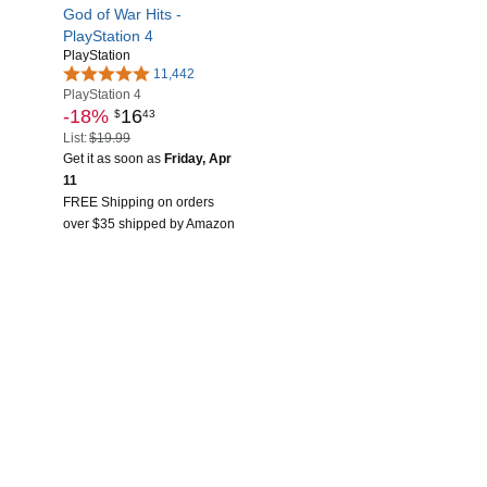
God of War Hits -
PlayStation 4
PlayStation
11,442
PlayStation 4
-18%
16
$
43
List:
$19.99
Get it as soon as
Friday, Apr
11
FREE Shipping on orders
over $35 shipped by Amazon