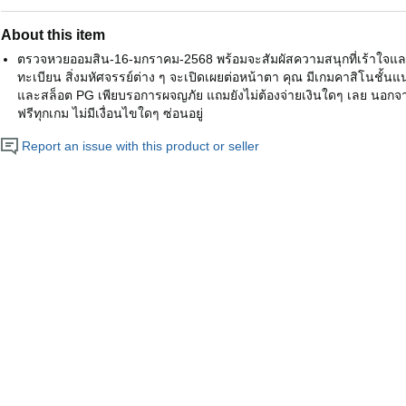
About this item
ตรวจหวยออมสิน-16-มกราคม-2568 พร้อมจะสัมผัสความสนุกที่เร้าใจและเ
ทะเบียน สิ่งมหัศจรรย์ต่าง ๆ จะเปิดเผยต่อหน้าตา คุณ มีเกมคาสิโนชั้นแ
และสล็อต PG เพียบรอการผจญภัย แถมยังไม่ต้องจ่ายเงินใดๆ เลย นอกจ
ฟรีทุกเกม ไม่มีเงื่อนไขใดๆ ซ่อนอยู่
Report an issue with this product or seller