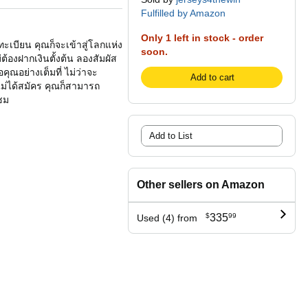
Fulfilled by Amazon
Only 1 left in stock - order
ะเบียน คุณก็จะเข้าสู่โลกแห่ง
soon.
ต้องฝากเงินตั้งต้น ลองสัมผัส
ุณอย่างเต็มที่ ไม่ว่าจะ
Add to cart
ม่ได้สมัคร คุณก็สามารถ
มชม
Add to List
Other sellers on Amazon
$
335
99
Used (4) from