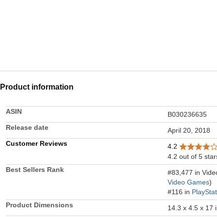
Product information
ASIN
B030236635
Release date
April 20, 2018
Customer Reviews
4.2
4.2 out of 5 star
Best Sellers Rank
#83,477 in Vid
Video Games
)
#116 in
PlaySta
Product Dimensions
14.3 x 4.5 x 17