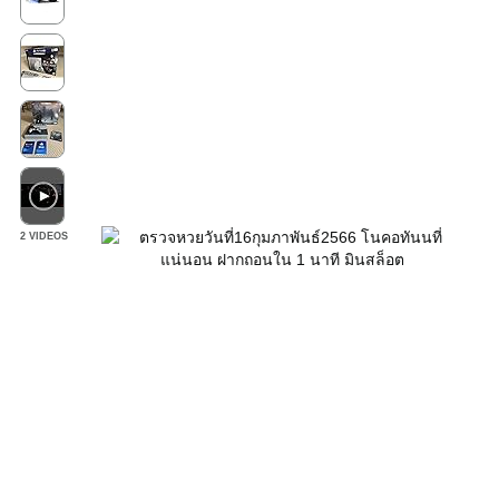
2 VIDEOS