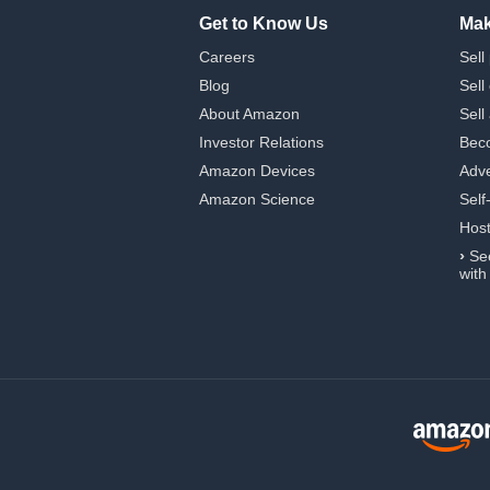
Get to Know Us
Mak
Careers
Sell
Blog
Sell
About Amazon
Sell
Investor Relations
Beco
Amazon Devices
Adve
Amazon Science
Self
Hos
›
Se
with