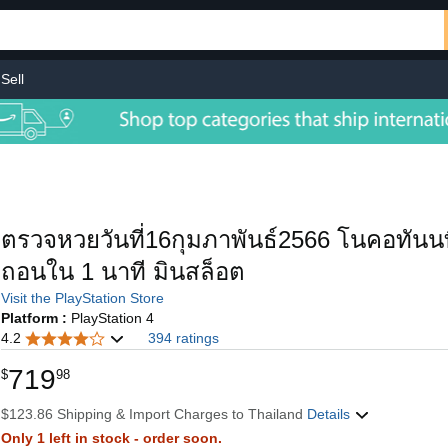
Sell
ตรวจหวยวันที่16กุมภาพันธ์2566 โนคอทันน
ถอนใน 1 นาที มินสล็อต
Visit the PlayStation Store
Platform :
PlayStation 4
4.2
394 ratings
719
$
98
$123.86 Shipping & Import Charges to Thailand
Details
Only 1 left in stock - order soon.