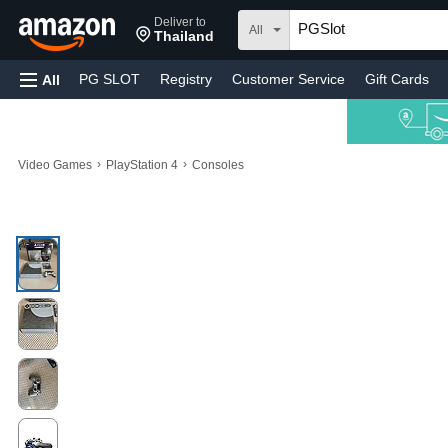
Deliver to
All
Thailand
PG SLOT
Registry
Customer Service
Gift Cards
All
›
›
Video Games
PlayStation 4
Consoles