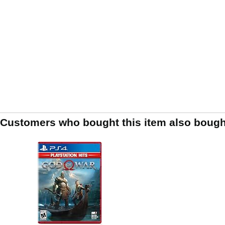
Customers who bought this item also bough