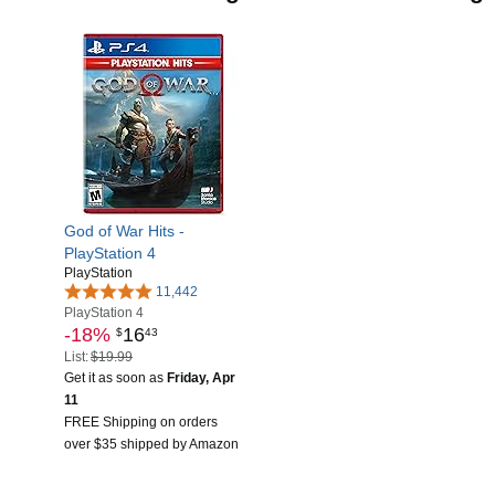
God of War Hits -
PlayStation 4
PlayStation
11,442
PlayStation 4
-18%
16
$
43
List:
$19.99
Get it as soon as
Friday, Apr
11
FREE Shipping on orders
over $35 shipped by Amazon