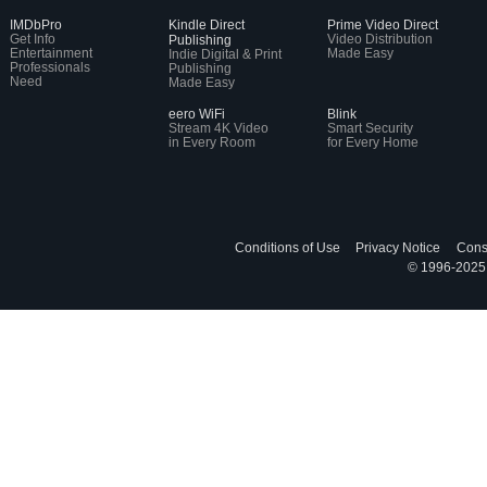
IMDbPro
Kindle Direct
Prime Video Direct
Get Info
Video Distribution
Publishing
Entertainment
Made Easy
Indie Digital & Print
Professionals
Publishing
Need
Made Easy
eero WiFi
Blink
Stream 4K Video
Smart Security
in Every Room
for Every Home
Conditions of Use
Privacy Notice
Cons
© 1996-2025, 