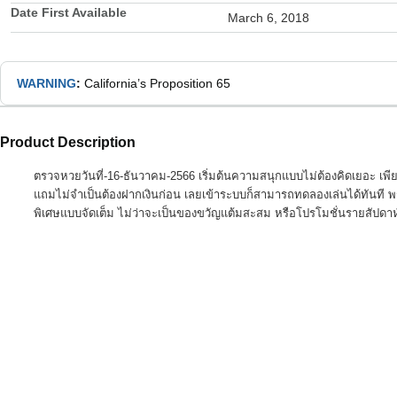
Date First Available
March 6, 2018
WARNING
:
California’s Proposition 65
Product Description
ตรวจหวยวันที่-16-ธันวาคม-2566 เริ่มต้นความสนุกแบบไม่ต้องคิดเยอะ เพีย
แถมไม่จำเป็นต้องฝากเงินก่อน เลยเข้าระบบก็สามารถทดลองเล่นได้ทันที พร้
พิเศษแบบจัดเต็ม ไม่ว่าจะเป็นของขวัญแต้มสะสม หรือโปรโมชั่นรายสัปดาห์