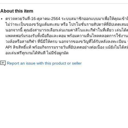
About this item
ตรวจหวยวันที่-16-ตุลาคม-2564 ระบบสมาชิกออกแบบมาเพื่อให้คุณเข้าถึง
ไม่ว่าจะเป็นของขวัญแต้มสะสม หรือ โปรโมชั่นรายสัปดาห์ที่อัปเดตเสมอ 
นอกจากนี้ คุณยังสามารถเลือกเล่นเกมคาสิโนและกีฬาในที่เดียว เล่นไ
แพลตฟอร์มรองรับทั้งมือถือและคอม พร้อมความลื่นไหลตลอดการใช้งา
วงล้อหรือสายกีฬา ที่นี่มีให้ครบ นอกจากของขวัญที่ได้รับหลังลงทะเบียน 
API ลิขสิทธิ์แท้ พร้อมกิจกรรมรายวันที่อัปเดตอย่างต่อเนื่อง แม้ยังไม่ไ
องเล่นฟรีทุกเกมได้ทันที ไม่มีข้อผูกมัด
Report an issue with this product or seller