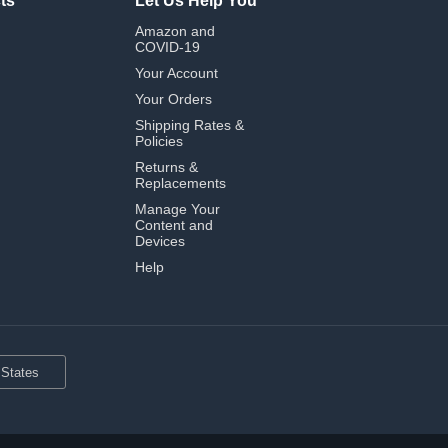
ts
Let Us Help You
Amazon and
COVID-19
Your Account
Your Orders
Shipping Rates &
Policies
Returns &
Replacements
Manage Your
Content and
Devices
Help
 States