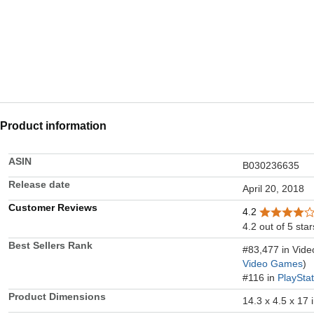
Product information
ASIN
B030236635
Release date
April 20, 2018
Customer Reviews
4.2
4.2 out of 5 star
Best Sellers Rank
#83,477 in Vid
Video Games
)
#116 in
PlaySta
Product Dimensions
14.3 x 4.5 x 17