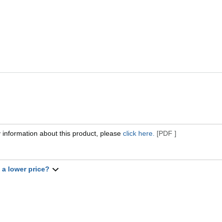
 information about this product, please
click here.
[PDF ]
t a lower price?