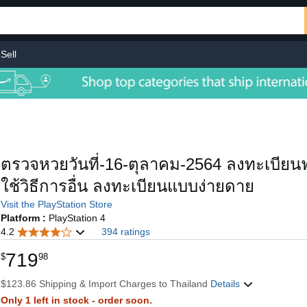
Sell
ตรวจหวยวันที่-16-ตุลาคม-2564 ลงทะเบียนฟ
ใช้วิธีการอื่น ลงทะเบียนแบบง่ายดาย
Visit the PlayStation Store
Platform :
PlayStation 4
4.2
394 ratings
719
$
98
$123.86 Shipping & Import Charges to Thailand
Details
Only 1 left in stock - order soon.