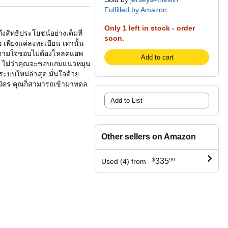
Fulfilled by Amazon
Only 1 left in stock - order
สิทธิประโยชน์อย่างเต็มที่
soon.
เพียงแค่ลงทะเบียน เท่านั้น
ด้ตามใจชอบไม่ต้องโหลดแอพ
Add to cart
น ไม่ว่าคุณจะชอบเกมแนวหมุน
ระบบใหม่ล่าสุด มั่นใจด้วย
ด้สมัคร คุณก็สามารถเข้ามาทดล
Add to List
Other sellers on Amazon
$
335
99
Used (4) from