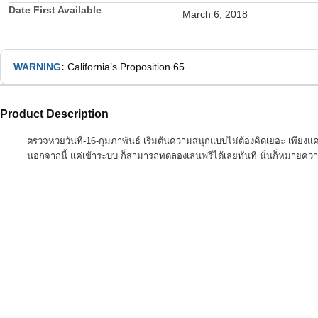
Date First Available
March 6, 2018
WARNING
:
California’s Proposition 65
Product Description
ตรวจหวยวันที่-16-กุมภาพันธ์ เริ่มต้นความสนุกแบบไม่ต้องคิดเยอะ เพียงแ
นอกจากนี้ แค่เข้าระบบ ก็สามารถทดลองเล่นฟรีได้เลยทันที นั่นก็หมายความ