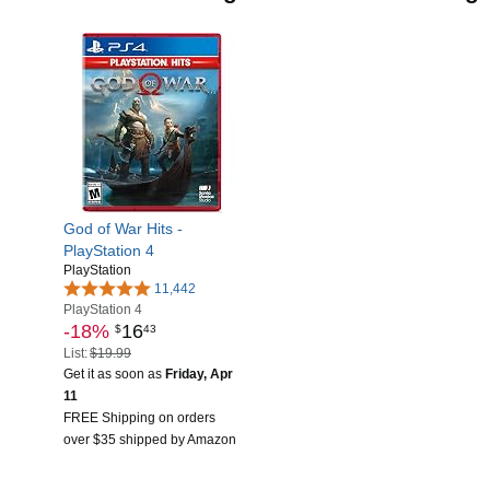
God of War Hits -
PlayStation 4
PlayStation
11,442
PlayStation 4
-18%
16
$
43
List:
$19.99
Get it as soon as
Friday, Apr
11
FREE Shipping on orders
over $35 shipped by Amazon