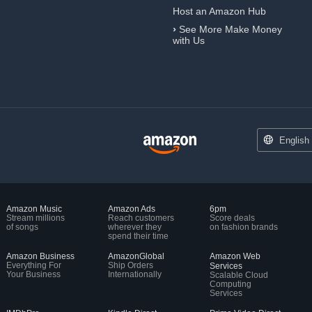
Host an Amazon Hub
›
See More Make Money
with Us
English
Amazon Music
Amazon Ads
6pm
Stream millions
Reach customers
Score deals
of songs
wherever they
on fashion brands
spend their time
Amazon Business
AmazonGlobal
Amazon Web
Everything For
Ship Orders
Services
Your Business
Internationally
Scalable Cloud
Computing
Services