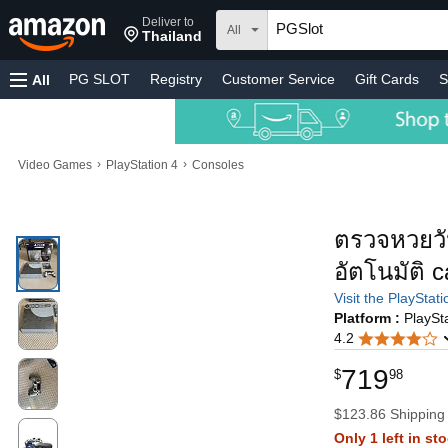
Deliver to
All
Thailand
PG SLOT
Registry
Customer Service
Gift Cards
S
All
›
›
Video Games
PlayStation 4
Consoles
ตรวจหวยวัน
อัตโนมัติ 
Visit the PlayStat
Platform :
PlaySt
4.2
719
$
98
$123.86 Shipping
Only 1 left in st