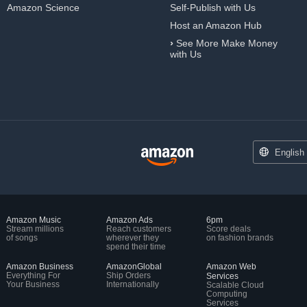
Amazon Science
Self-Publish with Us
Host an Amazon Hub
›
See More Make Money
with Us
English
Amazon Music
Amazon Ads
6pm
Stream millions
Reach customers
Score deals
of songs
wherever they
on fashion brands
spend their time
Amazon Business
AmazonGlobal
Amazon Web
Everything For
Ship Orders
Services
Your Business
Internationally
Scalable Cloud
Computing
Services