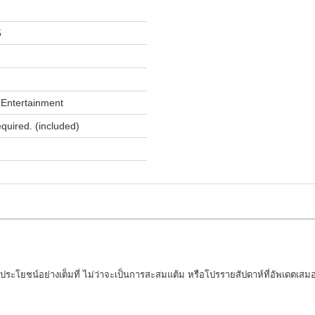
5
Entertainment
equired. (included)
ประโยชน์อย่างเต็มที่ ไม่ว่าจะเป็นการสะสมแต้ม หรือโปรรายสัปดาห์ที่อัพเดตเสม