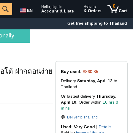
0
Returns
Hello, sign in
EN
& Orders
Cart
Account & Lists
Get free shipping to Thailand
อโต้ ฝากถอนง่าย
Buy used:
$860.85
Delivery
Saturday, April 12
to
Thailand
Or fastest delivery
Thursday,
April 10
. Order within
16 hrs 8
mins
Deliver to
Thailand
Used: Very Good
|
Details
Sold by
jerseys4thewin