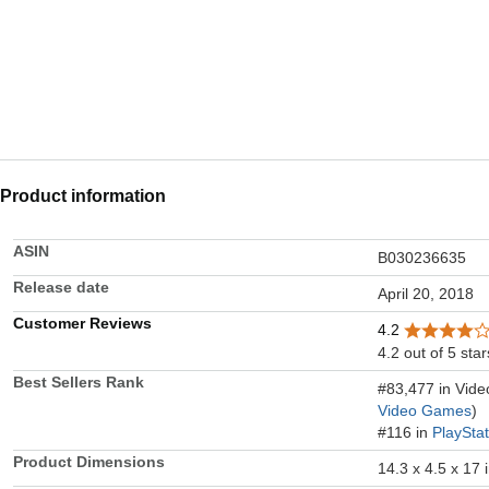
Product information
ASIN
B030236635
Release date
April 20, 2018
Customer Reviews
4.2
4.2 out of 5 star
Best Sellers Rank
#83,477 in Vid
Video Games
)
#116 in
PlaySta
Product Dimensions
14.3 x 4.5 x 17