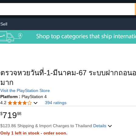
Sell
ตรวจหวยวันที่-1-มีนาคม-67 ระบบฝากถอนอ
มาก
Visit the PlayStation Store
Platform :
PlayStation 4
4.2
394 ratings
719
$
98
$123.86 Shipping & Import Charges to Thailand
Details
Only 1 left in stock - order soon.