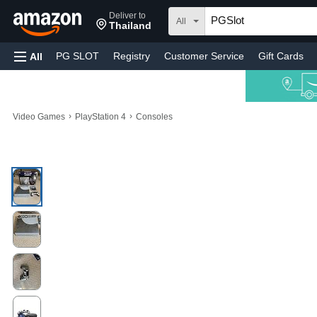
Deliver to
All
Thailand
PG SLOT
Registry
Customer Service
Gift Cards
All
›
›
Video Games
PlayStation 4
Consoles