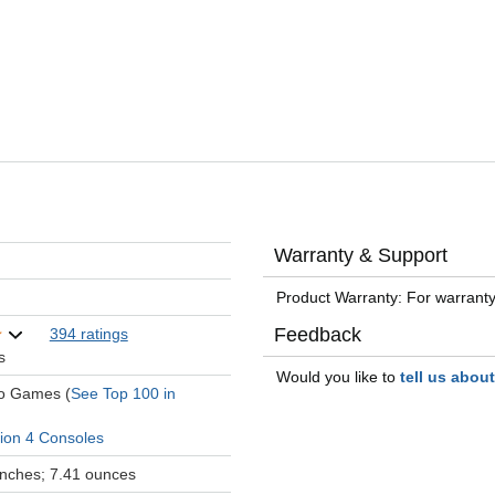
Warranty & Support
Product Warranty: For warranty
Feedback
394 ratings
s
Would you like to
tell us abou
eo Games (
See Top 100 in
tion 4 Consoles
 inches; 7.41 ounces