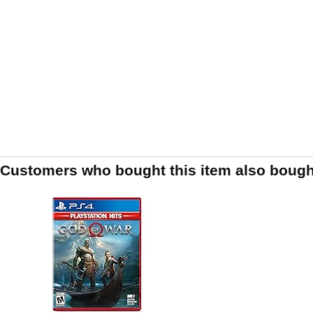
Customers who bought this item also bough