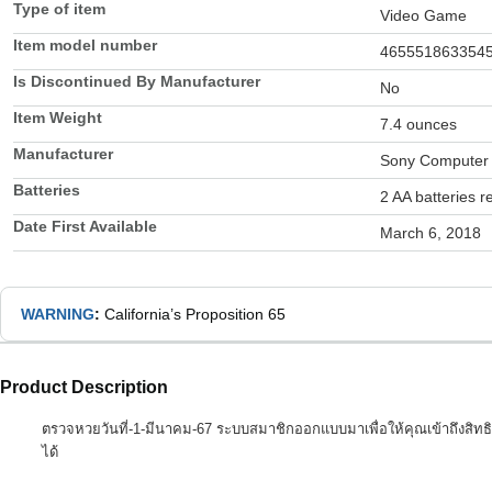
Type of item
Video Game
Item model number
465551863354
Is Discontinued By Manufacturer
No
Item Weight
7.4 ounces
Manufacturer
Sony Computer 
Batteries
2 AA batteries r
Date First Available
March 6, 2018
WARNING
:
California’s Proposition 65
Product Description
ตรวจหวยวันที่-1-มีนาคม-67 ระบบสมาชิกออกแบบมาเพื่อให้คุณเข้าถึงสิทธิ
ได้