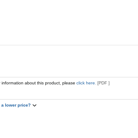
 information about this product, please
click here.
[PDF ]
t a lower price?