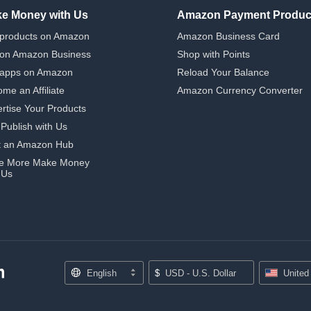
e Money with Us
Amazon Payment Produc
 products on Amazon
Amazon Business Card
 on Amazon Business
Shop with Points
 apps on Amazon
Reload Your Balance
me an Affiliate
Amazon Currency Converter
rtise Your Products
-Publish with Us
t an Amazon Hub
e More Make Money
 Us
English
$
USD - U.S. Dollar
United