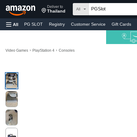
Deliver to
All
Thailand
PG SLOT
Registry
Customer Service
Gift Cards
All
›
›
Video Games
PlayStation 4
Consoles