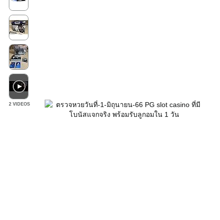
2 VIDEOS