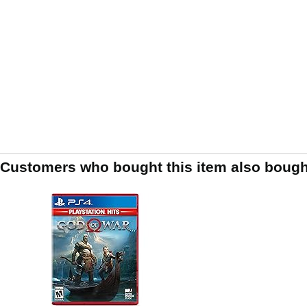
Customers who bought this item also bough