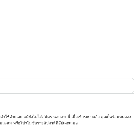
่าใช้จ่ายเลย แม้ยังไม่ได้สมัคร นอกจากนี้ เมื่อเข้าระบบแล้ว คุณก็พร้อมทดลอง
มสะสม หรือโปรโมชั่นรายสัปดาห์ที่อัปเดตเสมอ