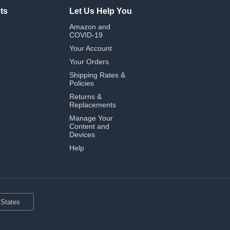
ts
Let Us Help You
Amazon and
COVID-19
Your Account
Your Orders
Shipping Rates &
Policies
Returns &
Replacements
Manage Your
Content and
Devices
Help
 States