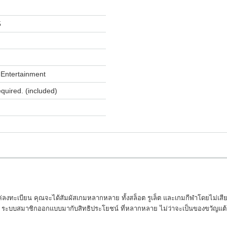
5
Entertainment
equired. (included)
ค่ลงทะเบียน คุณจะได้สัมผัสเกมหลากหลาย ทั้งสล็อต รูเล็ต และเกมกีฬาโดยไม่เสียค
วย ระบบสมาชิกออกแบบมากับสิทธิประโยชน์ ที่หลากหลาย ไม่ว่าจะเป็นของขวัญแต้