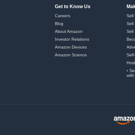
Get to Know Us
Mak
Careers
Sell
Blog
Sell
About Amazon
Sell
Investor Relations
Beco
Amazon Devices
Adve
Amazon Science
Self
Hos
›
Se
with