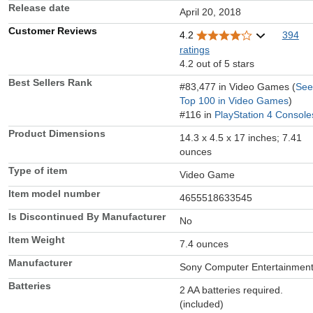
Release date
April 20, 2018
Customer Reviews
4.2
394
ratings
4.2 out of 5 stars
Best Sellers Rank
#83,477 in Video Games (
See
Top 100 in Video Games
)
#116 in
PlayStation 4 Console
Product Dimensions
14.3 x 4.5 x 17 inches; 7.41
ounces
Type of item
Video Game
Item model number
4655518633545
Is Discontinued By Manufacturer
No
Item Weight
7.4 ounces
Manufacturer
Sony Computer Entertainmen
Batteries
2 AA batteries required.
(included)