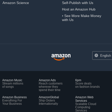
Amazon Science
Self-Publish with Us
Host an Amazon Hub
›
See More Make Money
with Us
English
Amazon Music
Amazon Ads
6pm
Stream millions
Reach customers
Score deals
of songs
wherever they
on fashion brands
spend their time
Amazon Business
AmazonGlobal
Amazon Web
Everything For
Ship Orders
Services
Your Business
Internationally
Scalable Cloud
Computing
Services