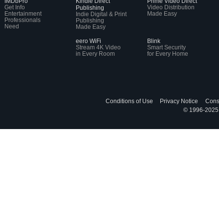
IMDbPro
Kindle Direct
Prime Video Direct
Get Info
Video Distribution
Publishing
Entertainment
Made Easy
Indie Digital & Print
Professionals
Publishing
Need
Made Easy
eero WiFi
Blink
Stream 4K Video
Smart Security
in Every Room
for Every Home
Conditions of Use
Privacy Notice
Cons
© 1996-2025, 