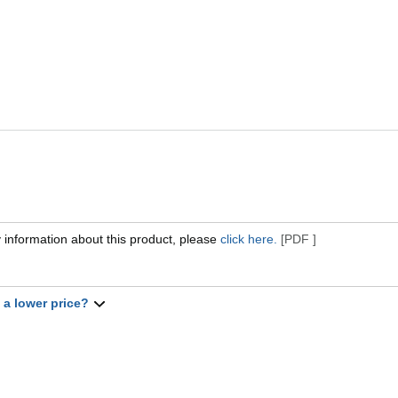
 information about this product, please
click here.
[PDF ]
t a lower price?