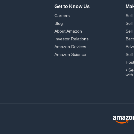
Get to Know Us
Mak
Careers
Sell
Blog
Sell
About Amazon
Sell
Investor Relations
Beco
Amazon Devices
Adve
Amazon Science
Self
Hos
›
Se
with