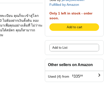
Fulfilled by Amazon
Only 1 left in stock - order
ทะเบียน คุณก็จะเข้าสู่โลก
soon.
 ไม่ต้องฝากเงินตั้งต้น ลอง
เพื่อคุณอย่างเต็มที่ ไม่ว่าจะ
Add to cart
ม่ได้สมัคร คุณก็สามารถ
มชม
Add to List
Other sellers on Amazon
$
335
99
Used (4) from