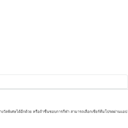
างวัลพิเศษได้อีกด้วย หรือถ้าชื่นชอบการกีฬา สามารถเลือกเชียร์ทีมโปรดผ่านแอป