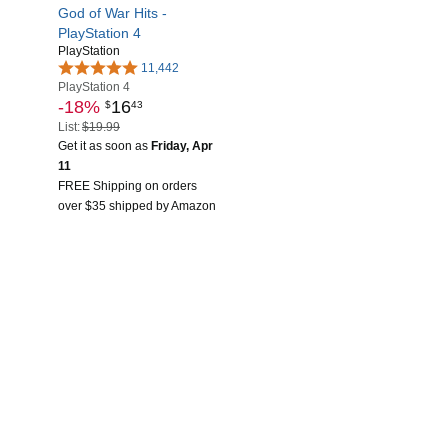
God of War Hits -
PlayStation 4
PlayStation
11,442
PlayStation 4
-18%
16
$
43
List:
$19.99
Get it as soon as
Friday, Apr
11
FREE Shipping on orders
over $35 shipped by Amazon