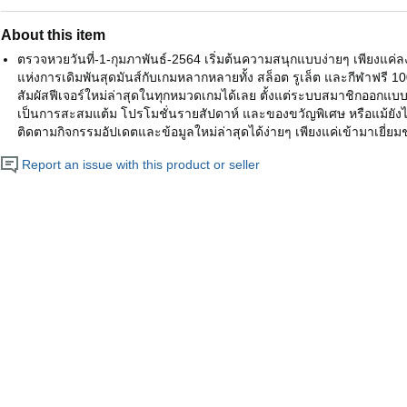
About this item
ตรวจหวยวันที่-1-กุมภาพันธ์-2564 เริ่มต้นความสนุกแบบง่ายๆ เพียงแค่ลง
แห่งการเดิมพันสุดมันส์กับเกมหลากหลายทั้ง สล็อต รูเล็ต และกีฬาฟรี 100
สัมผัสฟีเจอร์ใหม่ล่าสุดในทุกหมวดเกมได้เลย ตั้งแต่ระบบสมาชิกออกแบบมา
เป็นการสะสมแต้ม โปรโมชั่นรายสัปดาห์ และของขวัญพิเศษ หรือแม้ยังไ
ติดตามกิจกรรมอัปเดตและข้อมูลใหม่ล่าสุดได้ง่ายๆ เพียงแค่เข้ามาเยี่ย
Report an issue with this product or seller