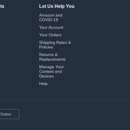
ts
Let Us Help You
Amazon and
COVID-19
Your Account
Your Orders
Shipping Rates &
Policies
Returns &
Replacements
Manage Your
Content and
Devices
Help
 States