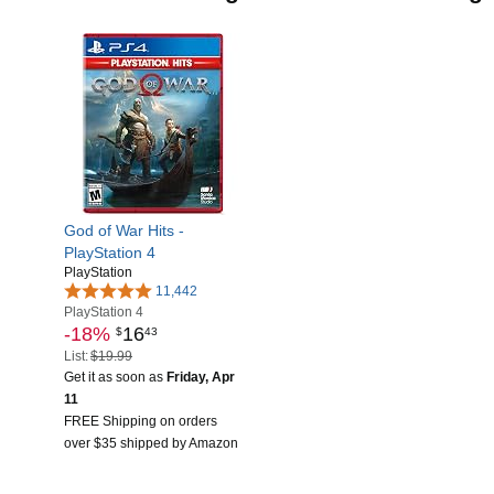
God of War Hits -
PlayStation 4
PlayStation
11,442
PlayStation 4
-18%
16
$
43
List:
$19.99
Get it as soon as
Friday, Apr
11
FREE Shipping on orders
over $35 shipped by Amazon