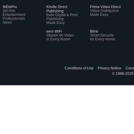
IMDbPro
Kindle Direct
Prime Video Direct
Get Info
Video Distribution
Publishing
Entertainment
Made Easy
Indie Digital & Print
Professionals
Publishing
Need
Made Easy
eero WiFi
Blink
Stream 4K Video
Smart Security
in Every Room
for Every Home
Conditions of Use
Privacy Notice
Cons
© 1996-2025, 