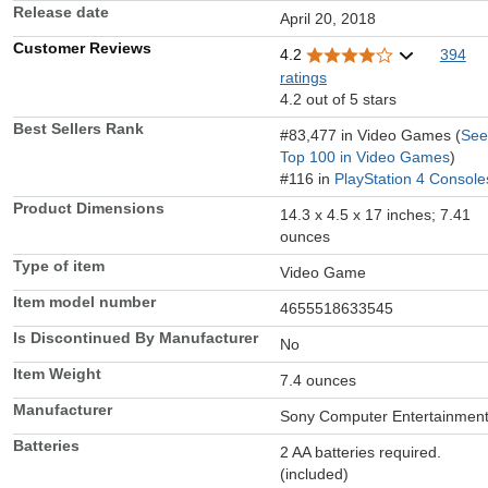
Release date
April 20, 2018
Customer Reviews
4.2
394
ratings
4.2 out of 5 stars
Best Sellers Rank
#83,477 in Video Games (
See
Top 100 in Video Games
)
#116 in
PlayStation 4 Console
Product Dimensions
14.3 x 4.5 x 17 inches; 7.41
ounces
Type of item
Video Game
Item model number
4655518633545
Is Discontinued By Manufacturer
No
Item Weight
7.4 ounces
Manufacturer
Sony Computer Entertainmen
Batteries
2 AA batteries required.
(included)