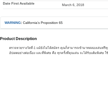
Date First Available
March 6, 2018
WARNING
:
California’s Proposition 65
Product Description
ตรวจหวยรางวัลที่-1 แม้ยังไม่ได้สมัคร คุณก็สามารถเข้ามาทดลองเล่นฟรีทุกเ
อัปเดตอย่างต่อเนื่อง และที่พิเศษ คือ ทุกครั้งที่คุณเล่น จะได้รับแต้มพิเศษ ใ