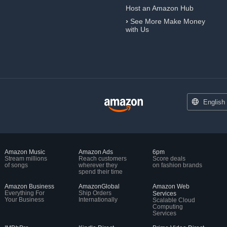
Host an Amazon Hub
›
See More Make Money
with Us
English
Amazon Music
Amazon Ads
6pm
Stream millions
Reach customers
Score deals
of songs
wherever they
on fashion brands
spend their time
Amazon Business
AmazonGlobal
Amazon Web
Everything For
Ship Orders
Services
Your Business
Internationally
Scalable Cloud
Computing
Services