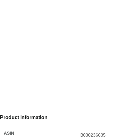
Product information
ASIN
B030236635