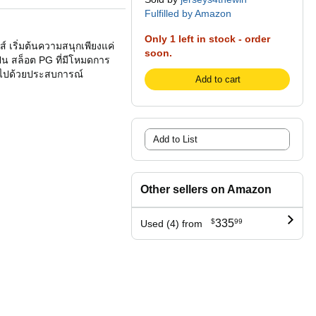
Fulfilled by Amazon
Only 1 left in stock - order
เริ่มต้นความสนุกเพียงแค่
soon.
ป็น สล็อต PG ที่มีโหมดการ
น่นไปด้วยประสบการณ์
Add to cart
Add to List
Other sellers on Amazon
$
335
99
Used (4) from