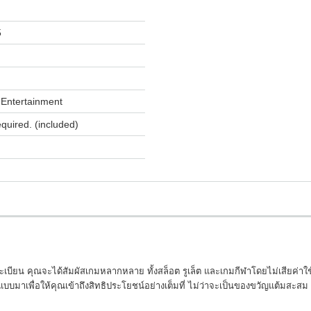
5
Entertainment
equired. (included)
เบียน คุณจะได้สัมผัสเกมหลากหลาย ทั้งสล็อต รูเล็ต และเกมกีฬาโดยไม่เสียค่าใช
าเพื่อให้คุณเข้าถึงสิทธิประโยชน์อย่างเต็มที่ ไม่ว่าจะเป็นของขวัญแต้มสะสม 