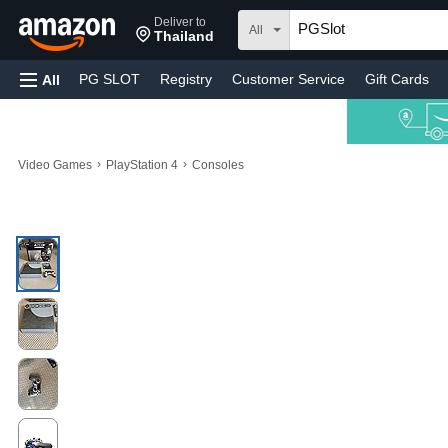
Deliver to
All
Thailand
PG SLOT
Registry
Customer Service
Gift Cards
All
›
›
Video Games
PlayStation 4
Consoles