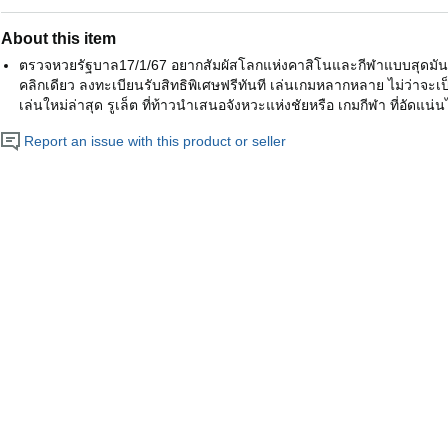
About this item
ตรวจหวยรัฐบาล17/1/67 อยากสัมผัสโลกแห่งคาสิโนและกีฬาแบบสุดมันส์ 
คลิกเดียว ลงทะเบียนรับสิทธิพิเศษฟรีทันที เล่นเกมหลากหลาย ไม่ว่าจะเ
เล่นใหม่ล่าสุด รูเล็ต ที่ท้าวนำเสนอจังหวะแห่งชัยหรือ เกมกีฬา ที่อัดแ
Report an issue with this product or seller