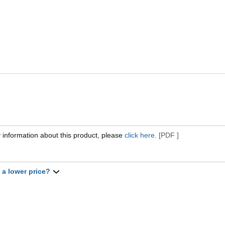
 information about this product, please
click here.
[PDF ]
t a lower price?