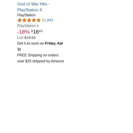
God of War Hits -
PlayStation 4
PlayStation
11,442
PlayStation 4
-18%
16
$
43
List:
$19.99
Get it as soon as
Friday, Apr
11
FREE Shipping on orders
over $35 shipped by Amazon