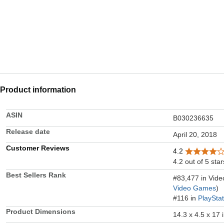
Product information
ASIN
B030236635
Release date
April 20, 2018
Customer Reviews
4.2
4.2 out of 5 star
Best Sellers Rank
#83,477 in Vid
Video Games
)
#116 in
PlaySta
Product Dimensions
14.3 x 4.5 x 17