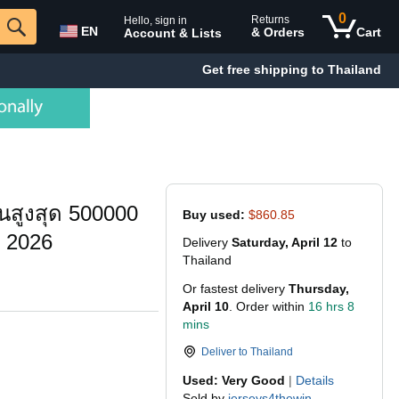
0
Returns
Hello, sign in
EN
& Orders
Cart
Account & Lists
Get free shipping to Thailand
นสูงสุด 500000
Buy used:
$860.85
ด 2026
Delivery
Saturday, April 12
to
Thailand
Or fastest delivery
Thursday,
April 10
. Order within
16 hrs 8
mins
Deliver to
Thailand
Used: Very Good
|
Details
Sold by
jerseys4thewin