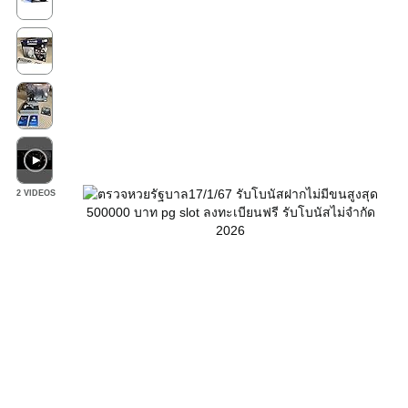
2 VIDEOS