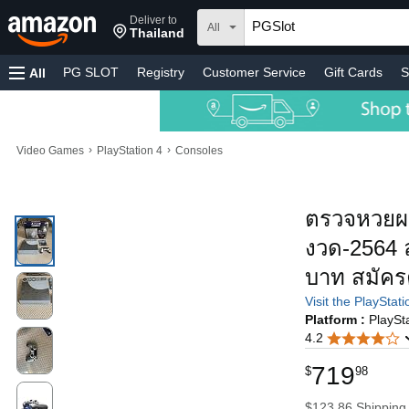
Deliver to
All
Thailand
PG SLOT
Registry
Customer Service
Gift Cards
S
All
›
›
Video Games
PlayStation 4
Consoles
ตรวจหวยผล
งวด-2564 ล
บาท สมัคร
Visit the PlayStat
Platform :
PlaySt
4.2
719
$
98
$123.86 Shipping