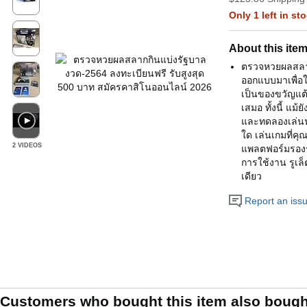
Only 1 left in st
About this ite
ตรวจหวยผลสลา
ออกแบบมาเพื่อให
เป็นของขวัญแต้
เสมอ ทั้งนี้ แม้
และทดลองเล่นฟรี
ใด เล่นเกมที่ค
2 VIDEOS
แพลตฟอร์มรองร
การใช้งาน รูเล็
เดียว
Report an issue
Customers who bought this item also bough