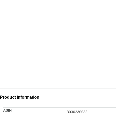
Product information
ASIN
B030236635