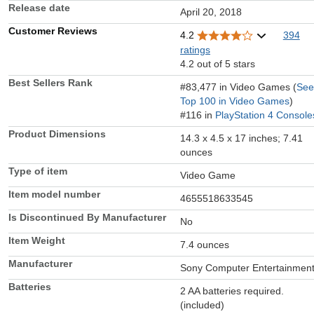
Release date
April 20, 2018
Customer Reviews
4.2
394
ratings
4.2 out of 5 stars
Best Sellers Rank
#83,477 in Video Games (
See
Top 100 in Video Games
)
#116 in
PlayStation 4 Console
Product Dimensions
14.3 x 4.5 x 17 inches; 7.41
ounces
Type of item
Video Game
Item model number
4655518633545
Is Discontinued By Manufacturer
No
Item Weight
7.4 ounces
Manufacturer
Sony Computer Entertainmen
Batteries
2 AA batteries required.
(included)