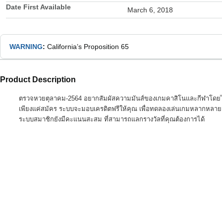
Date First Available
March 6, 2018
WARNING
:
California’s Proposition 65
Product Description
ตรวจหวยตุลาคม-2564 อยากสัมผัสความมันส์ของเกมคาสิโนและกีฬาโดยไม่ต
เพียงแค่สมัคร ระบบจะมอบเครดิตฟรีให้คุณ เพื่อทดลองเล่นเกมหลากหลาย เ
ระบบสมาชิกยังมีคะแนนสะสม ที่สามารถแลกรางวัลที่คุณต้องการได้