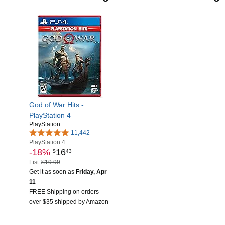
God of War Hits -
PlayStation 4
PlayStation
11,442
PlayStation 4
-18%
16
$
43
List:
$19.99
Get it as soon as
Friday, Apr
11
FREE Shipping on orders
over $35 shipped by Amazon