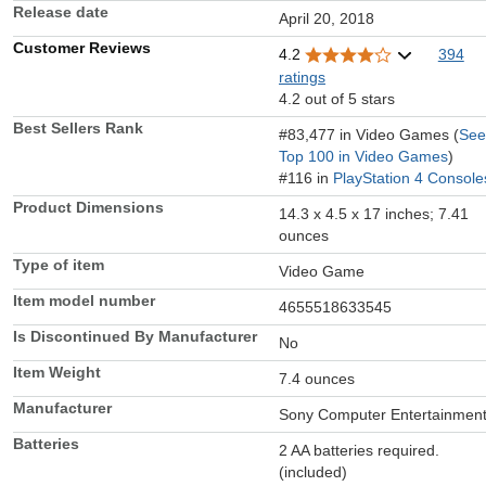
Release date
April 20, 2018
Customer Reviews
4.2
394
ratings
4.2 out of 5 stars
Best Sellers Rank
#83,477 in Video Games (
See
Top 100 in Video Games
)
#116 in
PlayStation 4 Console
Product Dimensions
14.3 x 4.5 x 17 inches; 7.41
ounces
Type of item
Video Game
Item model number
4655518633545
Is Discontinued By Manufacturer
No
Item Weight
7.4 ounces
Manufacturer
Sony Computer Entertainmen
Batteries
2 AA batteries required.
(included)