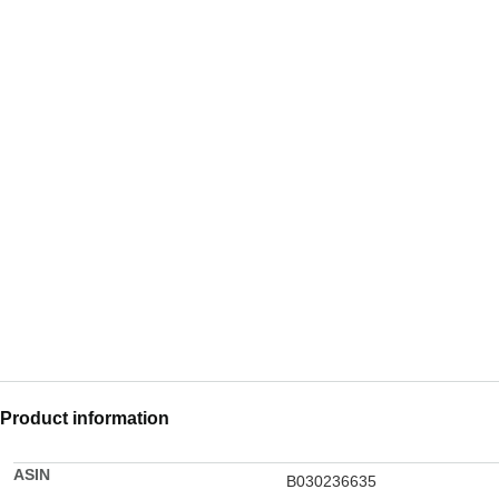
Product information
ASIN
B030236635