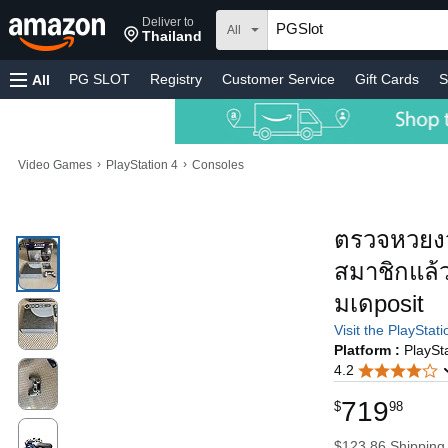
Deliver to
All
Thailand
PG SLOT
Registry
Customer Service
Gift Cards
S
All
›
›
Video Games
PlayStation 4
Consoles
ตรวจหวยง
สมาชิกแล้ว
มเดposit
Visit the PlayStat
Platform :
PlaySt
4.2
719
$
98
$123.86 Shipping