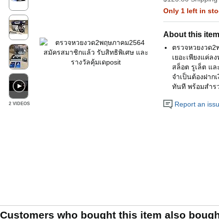
Only 1 left in st
About this ite
ตรวจหวยงวด2พฤ
เยอะเพียงแค่ลง
สล็อต รูเล็ต แล
จำเป็นต้องฝากเ
ทันที พร้อมสำร
Report an issue
2 VIDEOS
Customers who bought this item also bough