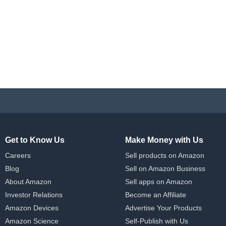
Get to Know Us
Make Money with Us
Careers
Sell products on Amazon
Blog
Sell on Amazon Business
About Amazon
Sell apps on Amazon
Investor Relations
Become an Affiliate
Amazon Devices
Advertise Your Products
Amazon Science
Self-Publish with Us