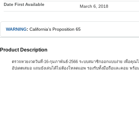
Date First Available
March 6, 2018
WARNING
:
California’s Proposition 65
Product Description
ตรวจหวยงวดวันที่-16-กุมภาพันธ์-2566 ระบบสมาชิกออกแบบง่าย เพื่อคุณได้
อัปเดตเสมอ แถมยังเล่นได้ไม่ต้องโหลดแอพ รองรับทั้งมือถือและคอม พร้อม