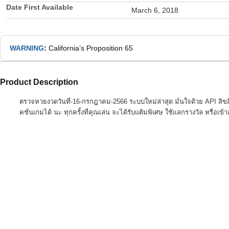
Date First Available
March 6, 2018
WARNING
:
California’s Proposition 65
Product Description
ตรวจหวยงวดวันที่-16-กรกฎาคม-2566 ระบบใหม่ล่าสุด มั่นใจด้วย API ลิขสิ
คชั่นเกมได้ นะ ทุกครั้งที่คุณเล่น จะได้รับแต้มพิเศษ ใช้แลกรางวัล หรือเข้า