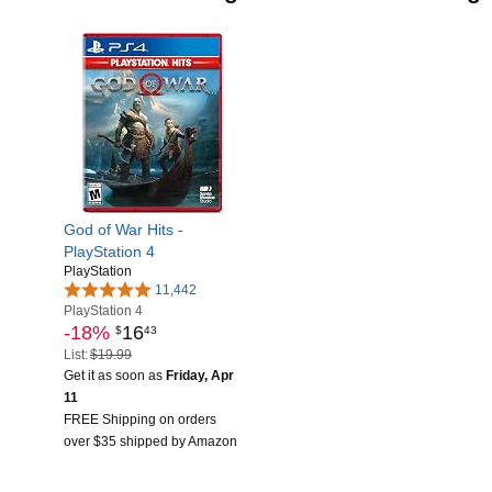
God of War Hits -
PlayStation 4
PlayStation
11,442
PlayStation 4
-18%
16
$
43
List:
$19.99
Get it as soon as
Friday, Apr
11
FREE Shipping on orders
over $35 shipped by Amazon