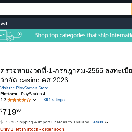
Sell
ตรวจหวยงวดที่-1-กรกฎาคม-2565 ลงทะเบียน
จำกัด casino คศ 2026
Visit the PlayStation Store
Platform :
PlayStation 4
4.2
394 ratings
719
$
98
$123.86 Shipping & Import Charges to Thailand
Details
Only 1 left in stock - order soon.