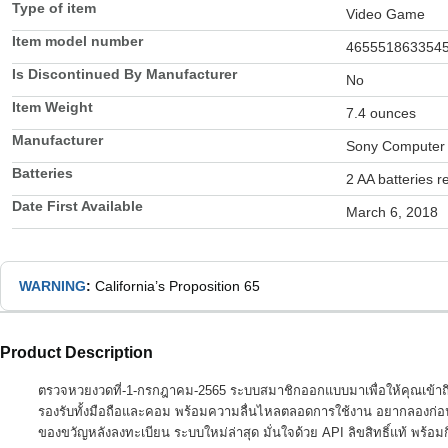
Type of item
Video Game
Item model number
465551863354
Is Discontinued By Manufacturer
No
Item Weight
7.4 ounces
Manufacturer
Sony Computer 
Batteries
2 AA batteries r
Date First Available
March 6, 2018
WARNING
:
California’s Proposition 65
Product Description
ตรวจหวยงวดที่-1-กรกฎาคม-2565 ระบบสมาชิกออกแบบมาเพื่อให้คุณเข้าถึงส
รองรับทั้งมือถือและคอม พร้อมความลื่นไหลตลอดการใช้งาน อยากลองก่อนตั
ของขวัญหลังลงทะเบียน ระบบใหม่ล่าสุด มั่นใจด้วย API ลิขสิทธิ์แท้ พร้อมก