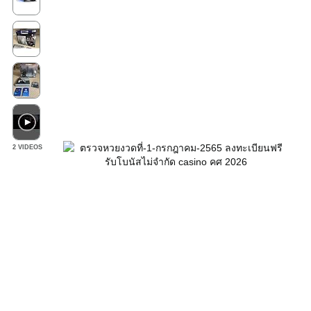
2 VIDEOS