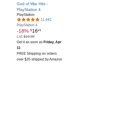
God of War Hits -
PlayStation 4
PlayStation
11,442
PlayStation 4
-18%
16
$
43
List:
$19.99
Get it as soon as
Friday, Apr
11
FREE Shipping on orders
over $35 shipped by Amazon