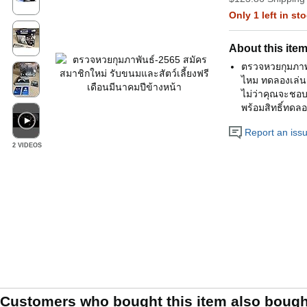
Only 1 left in st
About this ite
ตรวจหวยกุมภาพ
ไหม ทดลองเล่นฟร
ไม่ว่าคุณจะชอบ
พร้อมสิทธิ์ทด
Report an issue
2 VIDEOS
Customers who bought this item also bough