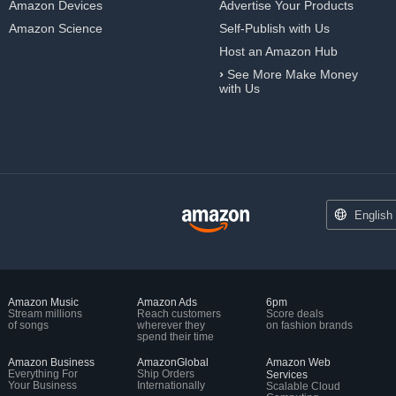
Amazon Devices
Advertise Your Products
Amazon Science
Self-Publish with Us
Host an Amazon Hub
›
See More Make Money
with Us
English
Amazon Music
Amazon Ads
6pm
Stream millions
Reach customers
Score deals
of songs
wherever they
on fashion brands
spend their time
Amazon Business
AmazonGlobal
Amazon Web
Everything For
Ship Orders
Services
Your Business
Internationally
Scalable Cloud