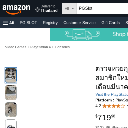
Deliver to
All
Thailand
PG SLOT
Registry
Customer Service
Gift Cards
S
All
›
›
Video Games
PlayStation 4
Consoles
ตรวจหวยกุ
สมาชิกใหม่
เดือนมีนาค
Visit the PlayStat
Platform :
PlaySt
4.2
719
$
98
$123.86 Shipping