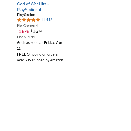
God of War Hits -
PlayStation 4
PlayStation
11,442
PlayStation 4
-18%
16
$
43
List:
$19.99
Get it as soon as
Friday, Apr
11
FREE Shipping on orders
over $35 shipped by Amazon