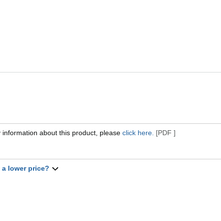
 information about this product, please
click here.
[PDF ]
t a lower price?