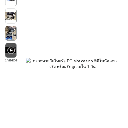
2 VIDEOS