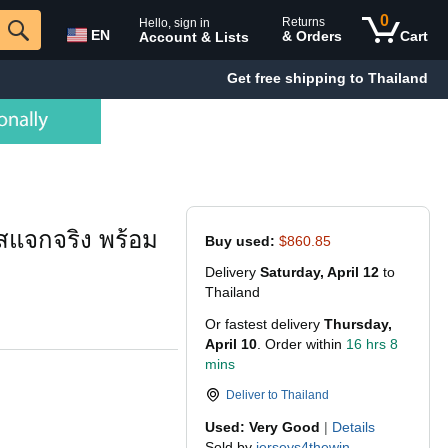
0
Returns
Hello, sign in
EN
& Orders
Cart
Account & Lists
Get free shipping to Thailand
ัสแจกจริง พร้อม
Buy used:
$860.85
Delivery
Saturday, April 12
to
Thailand
Or fastest delivery
Thursday,
April 10
. Order within
16 hrs 8
mins
Deliver to
Thailand
Used: Very Good
|
Details
Sold by
jerseys4thewin