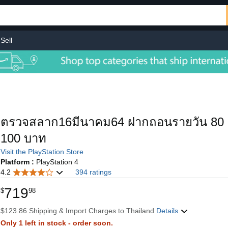
Sell
ตรวจสลาก16มีนาคม64 ฝากถอนรายวัน 80 ก
100 บาท
Visit the PlayStation Store
Platform :
PlayStation 4
4.2
394 ratings
719
$
98
$123.86 Shipping & Import Charges to Thailand
Details
Only 1 left in stock - order soon.