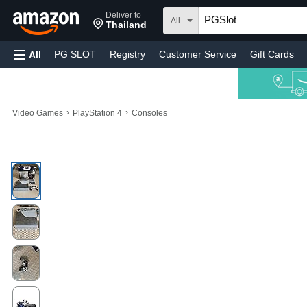
Deliver to
All
Thailand
PG SLOT
Registry
Customer Service
Gift Cards
All
›
›
Video Games
PlayStation 4
Consoles