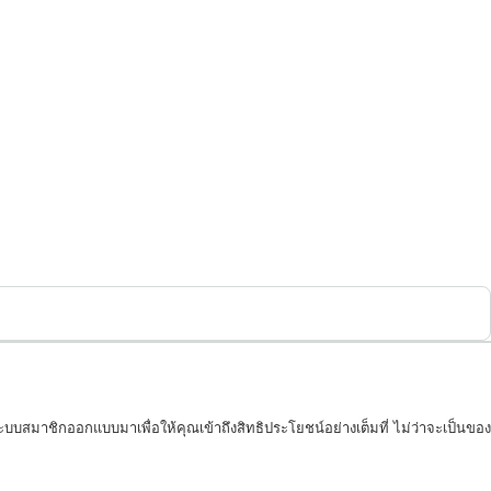
สมาชิกออกแบบมาเพื่อให้คุณเข้าถึงสิทธิประโยชน์อย่างเต็มที่ ไม่ว่าจะเป็นของ