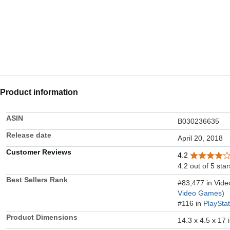
Product information
ASIN
B030236635
Release date
April 20, 2018
Customer Reviews
4.2
4.2 out of 5 star
Best Sellers Rank
#83,477 in Vid
Video Games
)
#116 in
PlaySta
Product Dimensions
14.3 x 4.5 x 17