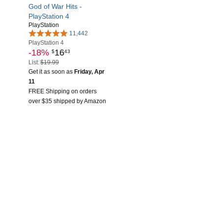
God of War Hits -
PlayStation 4
PlayStation
11,442
PlayStation 4
-18%
16
$
43
List:
$19.99
Get it as soon as
Friday, Apr
11
FREE Shipping on orders
over $35 shipped by Amazon