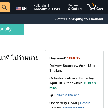
0
Returns
Hello, sign in
EN
& Orders
Cart
Account & Lists
Get free shipping to Thailand
ที ไม่ว่าหน่วย
Buy used:
$860.85
Delivery
Saturday, April 12
to
Thailand
Or fastest delivery
Thursday,
April 10
. Order within
16 hrs 8
mins
Deliver to
Thailand
Used: Very Good
|
Details
Sold by
jerseys4thewin