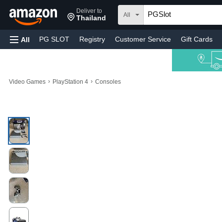
Deliver to
All
Thailand
PG SLOT
Registry
Customer Service
Gift Cards
All
›
›
Video Games
PlayStation 4
Consoles