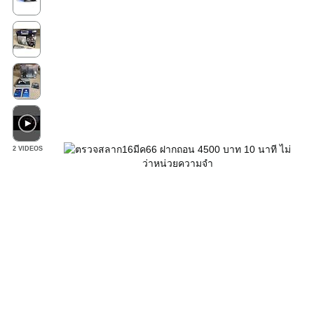
2 VIDEOS