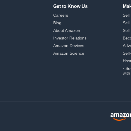
Get to Know Us
Mak
Careers
Sell
Blog
Sell
About Amazon
Sell
Investor Relations
Beco
Amazon Devices
Adve
Amazon Science
Self
Hos
›
Se
with