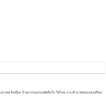
อนาคต ยิ่งเยี่ยม ถ้าอยากลองก่อนตัดสินใจ ใช่ไหม แวะเข้ามาทดลองเล่นฟรีทุก