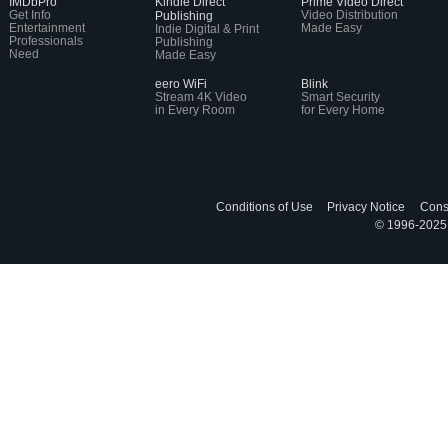
IMDbPro
Kindle Direct
Prime Video Direct
Get Info
Video Distribution
Publishing
Entertainment
Made Easy
Indie Digital & Print
Professionals
Publishing
Need
Made Easy
eero WiFi
Blink
Stream 4K Video
Smart Security
in Every Room
for Every Home
Conditions of Use
Privacy Notice
Cons
© 1996-2025, 