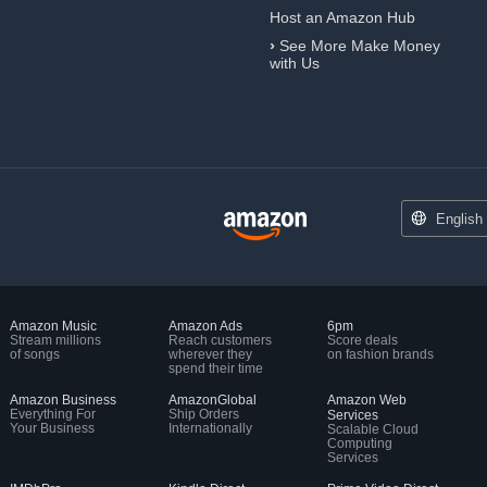
Host an Amazon Hub
›
See More Make Money
with Us
English
Amazon Music
Amazon Ads
6pm
Stream millions
Reach customers
Score deals
of songs
wherever they
on fashion brands
spend their time
Amazon Business
AmazonGlobal
Amazon Web
Everything For
Ship Orders
Services
Your Business
Internationally
Scalable Cloud
Computing
Services