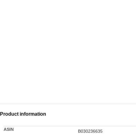
Product information
ASIN
B030236635