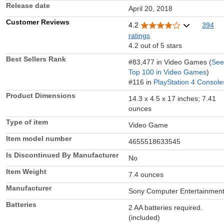
Release date
April 20, 2018
Customer Reviews
4.2
394
ratings
4.2 out of 5 stars
Best Sellers Rank
#83,477 in Video Games (
See
Top 100 in Video Games
)
#116 in
PlayStation 4 Console
Product Dimensions
14.3 x 4.5 x 17 inches; 7.41
ounces
Type of item
Video Game
Item model number
4655518633545
Is Discontinued By Manufacturer
No
Item Weight
7.4 ounces
Manufacturer
Sony Computer Entertainmen
Batteries
2 AA batteries required.
(included)