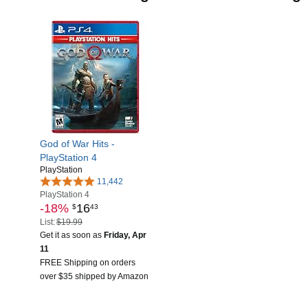
God of War Hits -
PlayStation 4
PlayStation
11,442
PlayStation 4
-18%
16
$
43
List:
$19.99
Get it as soon as
Friday, Apr
11
FREE Shipping on orders
over $35 shipped by Amazon