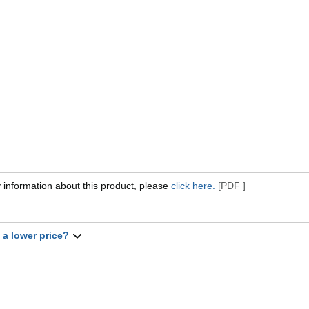
 information about this product, please
click here.
[PDF ]
t a lower price?