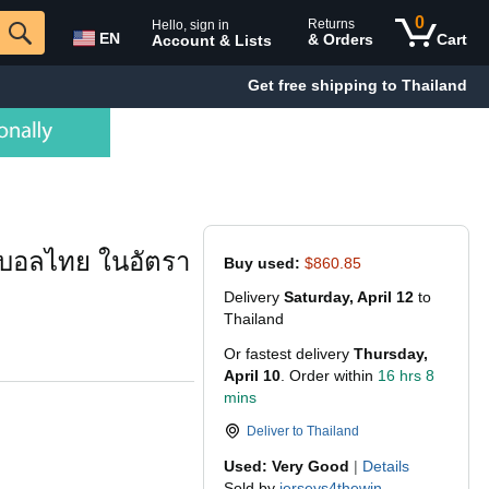
0
Returns
Hello, sign in
EN
& Orders
Cart
Account & Lists
Get free shipping to Thailand
ุตบอลไทย ในอัตรา
Buy used:
$860.85
Delivery
Saturday, April 12
to
Thailand
Or fastest delivery
Thursday,
April 10
. Order within
16 hrs 8
mins
Deliver to
Thailand
Used: Very Good
|
Details
Sold by
jerseys4thewin