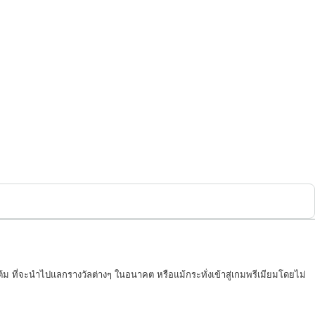
ม ที่จะนำไปแลกรางวัลต่างๆ ในอนาคต หรือแม้กระทั่งเข้าสู่เกมพรีเมียมโดยไม่