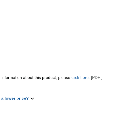
 information about this product, please
click here.
[PDF ]
t a lower price?