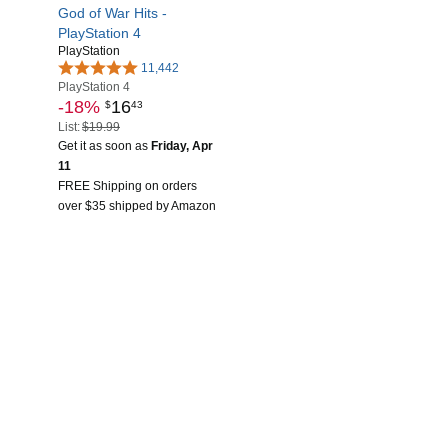
God of War Hits -
PlayStation 4
PlayStation
11,442
PlayStation 4
-18%
16
$
43
List:
$19.99
Get it as soon as
Friday, Apr
11
FREE Shipping on orders
over $35 shipped by Amazon