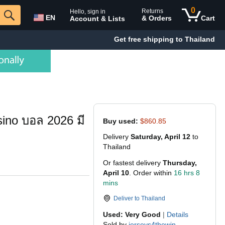
0
Returns
Hello, sign in
EN
& Orders
Cart
Account & Lists
Get free shipping to Thailand
no บอล 2026 มี
Buy used:
$860.85
Delivery
Saturday, April 12
to
Thailand
Or fastest delivery
Thursday,
April 10
. Order within
16 hrs 8
mins
Deliver to
Thailand
Used: Very Good
|
Details
Sold by
jerseys4thewin