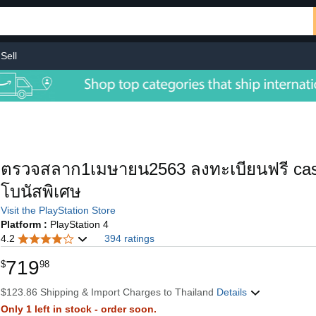
Sell
ตรวจสลาก1เมษายน2563 ลงทะเบียนฟรี casi
โบนัสพิเศษ
Visit the PlayStation Store
Platform :
PlayStation 4
4.2
394 ratings
719
$
98
$123.86 Shipping & Import Charges to Thailand
Details
Only 1 left in stock - order soon.