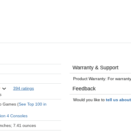
Warranty & Support
Product Warranty: For warranty
Feedback
394 ratings
s
Would you like to
tell us abou
eo Games (
See Top 100 in
tion 4 Consoles
 inches; 7.41 ounces