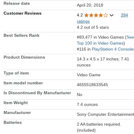
Release date
April 20, 2018
Customer Reviews
4.2
394
ratings
4.2 out of 5 stars
Best Sellers Rank
#83,477 in Video Games (
See
Top 100 in Video Games
)
#116 in
PlayStation 4 Console
Product Dimensions
14.3 x 4.5 x 17 inches; 7.41
ounces
Type of item
Video Game
Item model number
4655518633545
Is Discontinued By Manufacturer
No
Item Weight
7.4 ounces
Manufacturer
Sony Computer Entertainmen
Batteries
2 AA batteries required.
(included)