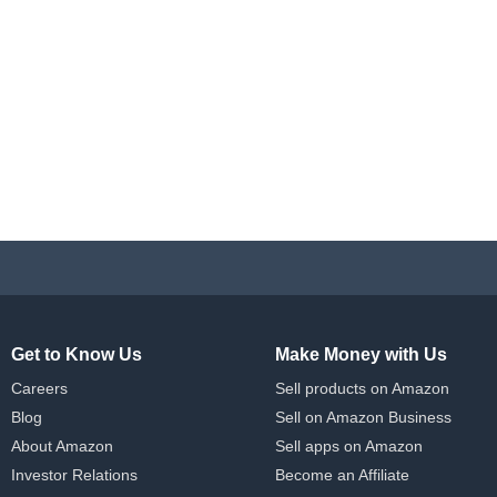
Get to Know Us
Make Money with Us
Careers
Sell products on Amazon
Blog
Sell on Amazon Business
About Amazon
Sell apps on Amazon
Investor Relations
Become an Affiliate