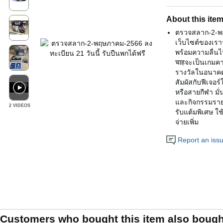
About this ite
ตรวจสลาก-2-พฤ
เว็บไซต์ของเรา
พร้อมความลื่น
चाहจะเป็นเกมค
รางวัลในอนาคต
สัมผัสกับฟีเจอร์
หรือสายกีฬา มั่
และกิจกรรมรายวัน
2 VIDEOS
รับแต้มพิเศษ ใช
จ่ายเพิ่ม
Report an issue
Customers who bought this item also bough