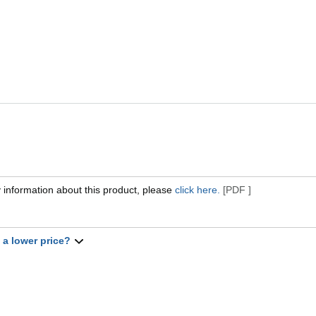
 information about this product, please
click here.
[PDF ]
t a lower price?