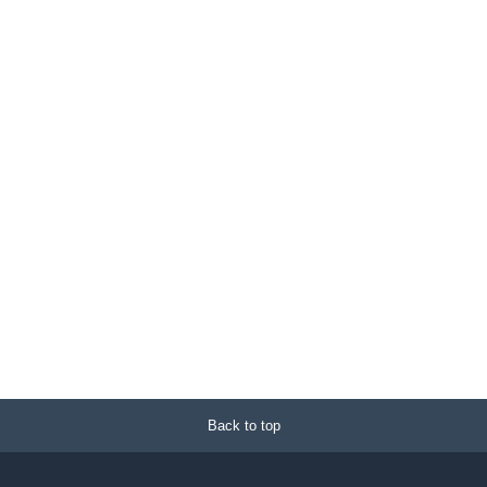
Back to top