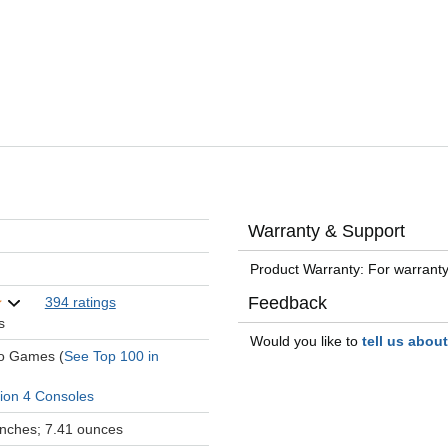
Warranty & Support
Product Warranty: For warranty
Feedback
394 ratings
s
Would you like to
tell us abou
eo Games (
See Top 100 in
tion 4 Consoles
 inches; 7.41 ounces