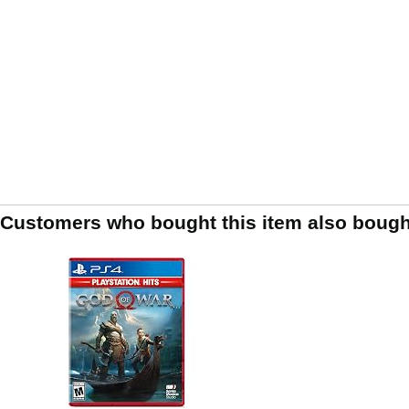
Customers who bought this item also bough