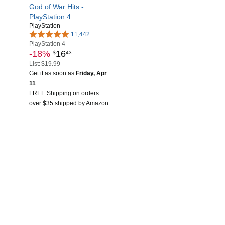
God of War Hits -
PlayStation 4
PlayStation
11,442
PlayStation 4
-18%
16
$
43
List:
$19.99
Get it as soon as
Friday, Apr
11
FREE Shipping on orders
over $35 shipped by Amazon