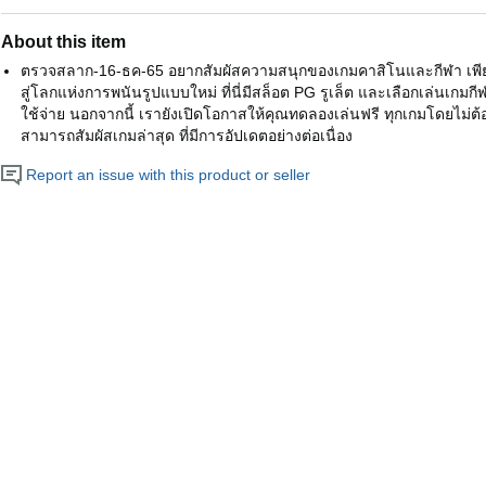
About this item
ตรวจสลาก-16-ธค-65 อยากสัมผัสความสนุกของเกมคาสิโนและกีฬา เพียง
สู่โลกแห่งการพนันรูปแบบใหม่ ที่นี่มีสล็อต PG รูเล็ต และเลือกเล่นเกม
ใช้จ่าย นอกจากนี้ เรายังเปิดโอกาสให้คุณทดลองเล่นฟรี ทุกเกมโดยไม่ต้
สามารถสัมผัสเกมล่าสุด ที่มีการอัปเดตอย่างต่อเนื่อง
Report an issue with this product or seller