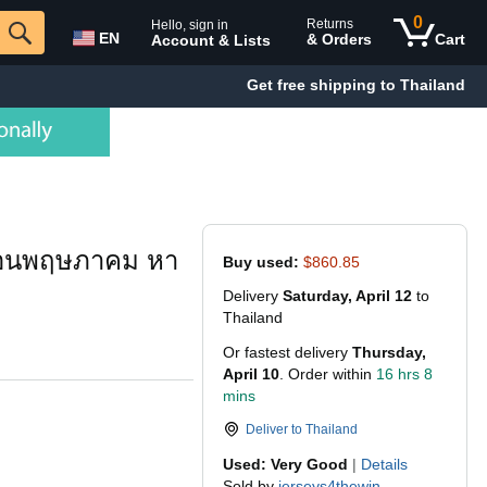
0
Returns
Hello, sign in
EN
& Orders
Cart
Account & Lists
Get free shipping to Thailand
ดือนพฤษภาคม หา
Buy used:
$860.85
Delivery
Saturday, April 12
to
Thailand
Or fastest delivery
Thursday,
April 10
. Order within
16 hrs 8
mins
Deliver to
Thailand
Used: Very Good
|
Details
Sold by
jerseys4thewin