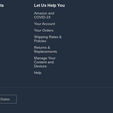
ts
Let Us Help You
Amazon and
COVID-19
Your Account
Your Orders
Shipping Rates &
Policies
Returns &
Replacements
Manage Your
Content and
Devices
Help
 States