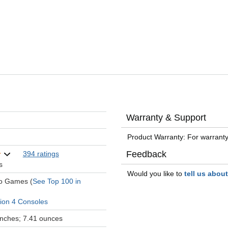
Warranty & Support
Product Warranty: For warranty
Feedback
394 ratings
s
Would you like to
tell us abou
eo Games (
See Top 100 in
tion 4 Consoles
 inches; 7.41 ounces