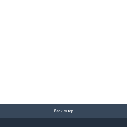
Back to top