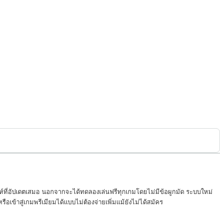
์ที่อัปเดตเสมอ นอกจากจะได้ทดลองเล่นฟรีทุกเกมโดยไม่มีข้อผูกมัด ระบบใหม่
ือเข้าสู่เกมพรีเมียมได้แบบไม่ต้องจ่ายเพิ่มแม้ยังไม่ได้สมัคร