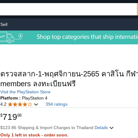
Sell
ตรวจสลาก-1-พฤศจิกายน-2565 คาสิโน กีฬา 
members ลงทะเบียนฟรี
Visit the PlayStation Store
Platform :
PlayStation 4
4.2
394 ratings
719
$
98
$123.86 Shipping & Import Charges to Thailand
Details
Only 1 left in stock - order soon.