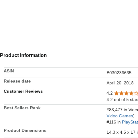
Product information
ASIN
B030236635
Release date
April 20, 2018
Customer Reviews
4.2
4.2 out of 5 star
Best Sellers Rank
#83,477 in Vid
Video Games
)
#116 in
PlaySta
Product Dimensions
14.3 x 4.5 x 17