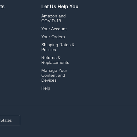
ts
Let Us Help You
Amazon and
COVID-19
Your Account
Your Orders
Shipping Rates &
Policies
Returns &
Replacements
Manage Your
Content and
Devices
Help
 States