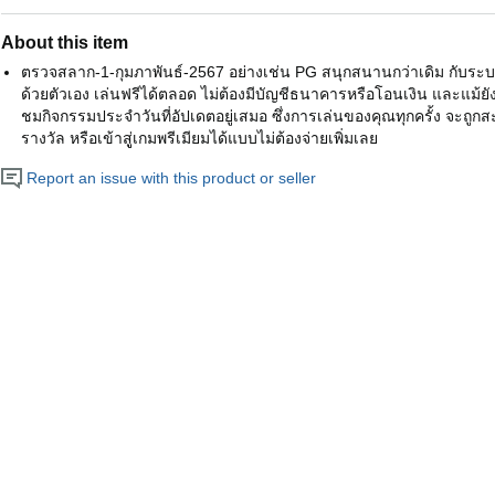
About this item
ตรวจสลาก-1-กุมภาพันธ์-2567 อย่างเช่น PG สนุกสนานกว่าเดิม กับระบบ A
ด้วยตัวเอง เล่นฟรีได้ตลอด ไม่ต้องมีบัญชีธนาคารหรือโอนเงิน และแม้ยั
ชมกิจกรรมประจำวันที่อัปเดตอยู่เสมอ ซึ่งการเล่นของคุณทุกครั้ง จะถูก
รางวัล หรือเข้าสูู่เกมพรีเมียมได้แบบไม่ต้องจ่ายเพิ่มเลย
Report an issue with this product or seller