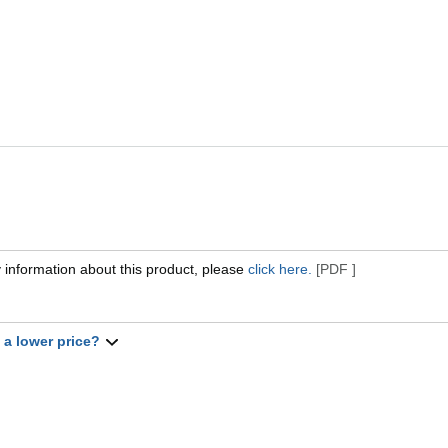
 information about this product, please
click here.
[PDF ]
t a lower price?