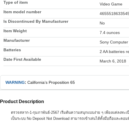
Type of item
Video Game
Item model number
465551863354
Is Discontinued By Manufacturer
No
Item Weight
7.4 ounces
Manufacturer
Sony Computer 
Batteries
2 AA batteries r
Date First Available
March 6, 2018
WARNING
:
California’s Proposition 65
Product Description
ตรวจสลาก-1-กุมภาพันธ์-2567 เริ่มต้นความสนุกแบบง่าย ๆ เพียงแค่ลงทะ
เป็นระบบ No Deposit Not Download สามารถเข้าเล่นได้ทั้งมือถือและคอมพ